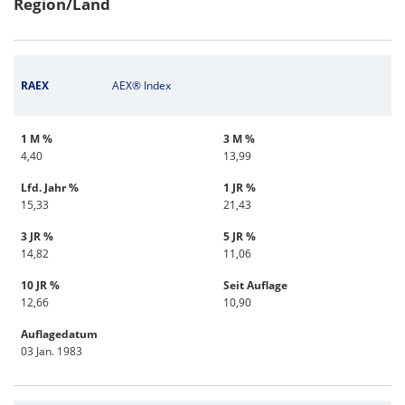
Region/Land
RAEX
AEX® Index
1 M %
3 M %
4,40
13,99
Lfd. Jahr %
1 JR %
15,33
21,43
3 JR %
5 JR %
14,82
11,06
10 JR %
Seit Auflage
12,66
10,90
Auflagedatum
03 Jan. 1983