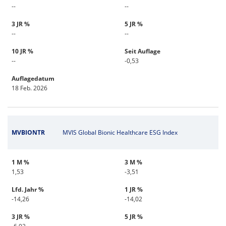
--
--
3 JR %
5 JR %
--
--
10 JR %
Seit Auflage
--
-0,53
Auflagedatum
18 Feb. 2026
MVBIONTR
MVIS Global Bionic Healthcare ESG Index
1 M %
3 M %
1,53
-3,51
Lfd. Jahr %
1 JR %
-14,26
-14,02
3 JR %
5 JR %