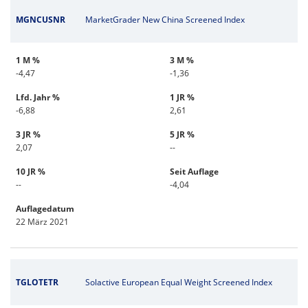
MGNCUSNR
MarketGrader New China Screened Index
1 M %
3 M %
-4,47
-1,36
Lfd. Jahr %
1 JR %
-6,88
2,61
3 JR %
5 JR %
2,07
--
10 JR %
Seit Auflage
--
-4,04
Auflagedatum
22 März 2021
TGLOTETR
Solactive European Equal Weight Screened Index