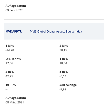
Auflagedatum
09 Feb. 2022
MVDAPPTR
MVIS Global Digital Assets Equity Index
1 M %
3 M %
-14,90
30,15
Lfd. Jahr %
1 JR %
17,56
18,04
3 JR %
5 JR %
42,75
-5,14
10 JR %
Seit Auflage
--
-7,92
Auflagedatum
08 März 2021