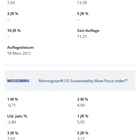
7,43
13,39
3 JR %
5 JR %
--
--
10 JR %
Seit Auflage
--
11,21
Auflagedatum
18 März 2011
MSUSSMNU
Morningstar® US Sustainability Moat Focus Index™
1 M %
3 M %
-0,71
4,99
Lfd. Jahr %
1 JR %
-2,80
5,95
3 JR %
5 JR %
7,03
3,27