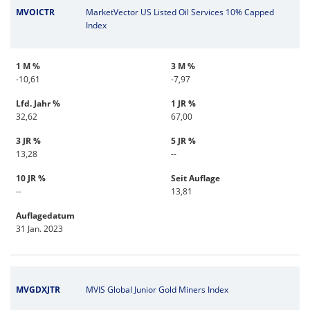
MVOICTR
MarketVector US Listed Oil Services 10% Capped
Index
1 M %
3 M %
-10,61
-7,97
Lfd. Jahr %
1 JR %
32,62
67,00
3 JR %
5 JR %
13,28
--
10 JR %
Seit Auflage
--
13,81
Auflagedatum
31 Jan. 2023
MVGDXJTR
MVIS Global Junior Gold Miners Index