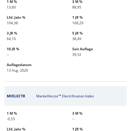
1 M %
3 M %
13,60
88,95
Lfd. Jahr %
1 JR %
104,38
168,29
3 JR %
5 JR %
64,10
38,49
10 JR %
Seit Auflage
--
39,52
Auflagedatum
13 Aug. 2020
MVELECTR
MarketVector™ Electrification Index
1 M %
3 M %
-0,53
--
Lfd. Jahr %
1 JR %