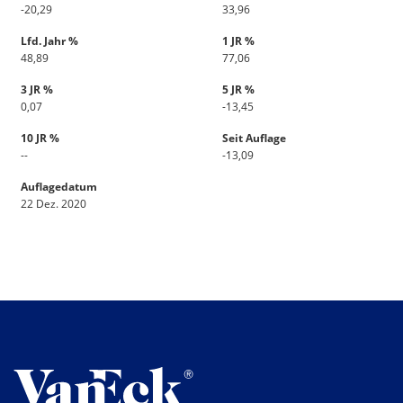
-20,29
33,96
Lfd. Jahr %
1 JR %
48,89
77,06
3 JR %
5 JR %
0,07
-13,45
10 JR %
Seit Auflage
--
-13,09
Auflagedatum
22 Dez. 2020