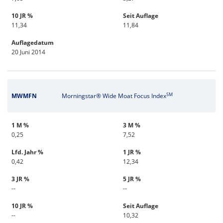
10 JR %
Seit Auflage
11,34
11,84
Auflagedatum
20 Juni 2014
SM
MWMFN
Morningstar® Wide Moat Focus Index
1 M %
3 M %
0,25
7,52
Lfd. Jahr %
1 JR %
0,42
12,34
3 JR %
5 JR %
--
--
10 JR %
Seit Auflage
--
10,32