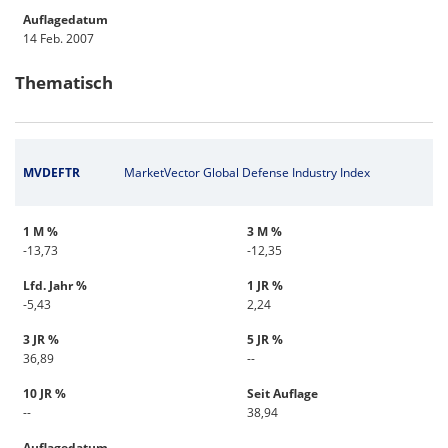
Auflagedatum
14 Feb. 2007
Thematisch
MVDEFTR
MarketVector Global Defense Industry Index
1 M %
3 M %
-13,73
-12,35
Lfd. Jahr %
1 JR %
-5,43
2,24
3 JR %
5 JR %
36,89
--
10 JR %
Seit Auflage
--
38,94
Auflagedatum