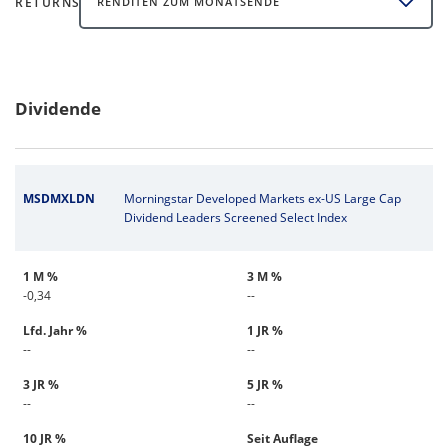
RETURNS
RENDITEN ZUM MONATSENDE
Dividende
MSDMXLDN
Morningstar Developed Markets ex-US Large Cap
Dividend Leaders Screened Select Index
1 M %
3 M %
-0,34
--
Lfd. Jahr %
1 JR %
--
--
3 JR %
5 JR %
--
--
10 JR %
Seit Auflage