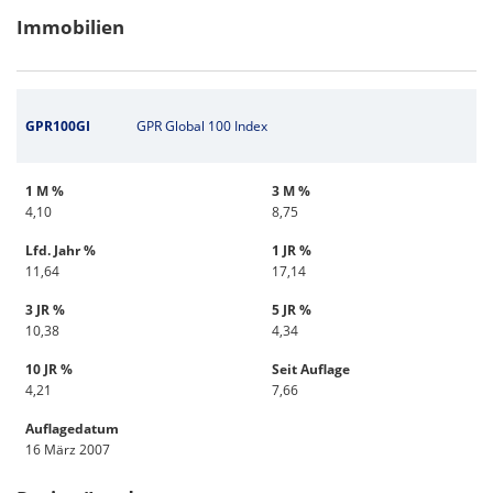
Immobilien
GPR100GI
GPR Global 100 Index
1 M %
3 M %
4,10
8,75
Lfd. Jahr %
1 JR %
11,64
17,14
3 JR %
5 JR %
10,38
4,34
10 JR %
Seit Auflage
4,21
7,66
Auflagedatum
16 März 2007