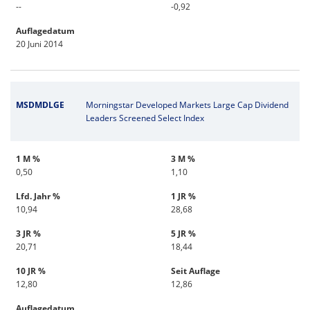
--
-0,92
Auflagedatum
20 Juni 2014
MSDMDLGE
Morningstar Developed Markets Large Cap Dividend
Leaders Screened Select Index
1 M %
3 M %
0,50
1,10
Lfd. Jahr %
1 JR %
10,94
28,68
3 JR %
5 JR %
20,71
18,44
10 JR %
Seit Auflage
12,80
12,86
Auflagedatum