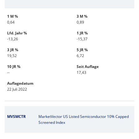
1 M %
3 M %
0,64
0,89
Lfd. Jahr %
1 JR %
-13,26
-15,37
3 JR %
5 JR %
19,52
6,72
10 JR %
Seit Auflage
--
17,43
Auflagedatum
22 Juli 2022
MVSMCTR
MarketVector US Listed Semiconductor 10% Capped
Screened Index