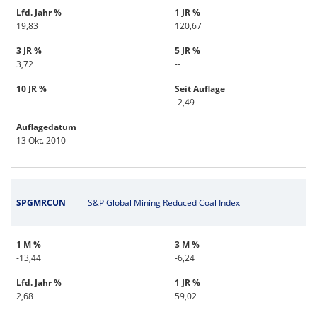
Lfd. Jahr %
1 JR %
19,83
120,67
3 JR %
5 JR %
3,72
--
10 JR %
Seit Auflage
--
-2,49
Auflagedatum
13 Okt. 2010
SPGMRCUN
S&P Global Mining Reduced Coal Index
1 M %
3 M %
-13,44
-6,24
Lfd. Jahr %
1 JR %
2,68
59,02