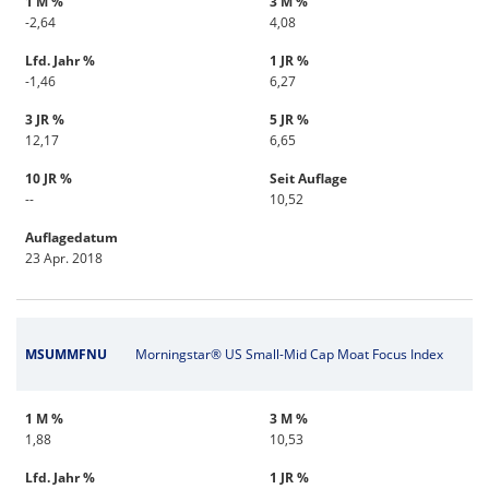
1 M %
3 M %
-2,64
4,08
Lfd. Jahr %
1 JR %
-1,46
6,27
3 JR %
5 JR %
12,17
6,65
10 JR %
Seit Auflage
--
10,52
Auflagedatum
23 Apr. 2018
MSUMMFNU
Morningstar® US Small-Mid Cap Moat Focus Index
1 M %
3 M %
1,88
10,53
Lfd. Jahr %
1 JR %