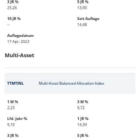
3 JR %
5 JR %
25,26
13,90
10 JR %
Seit Auflage
--
14,48
Auflagedatum
17 Apr. 2023
Multi-Asset
TTMTINL
Multi-Asset Balanced Allocation Index
1 M %
3 M %
2,23
9,72
Lfd. Jahr %
1 JR %
9,10
14,39
3 JR %
5 JR %