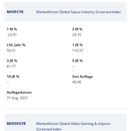
MVSPCTR
MarketVector Global Space Industry Screened Index
1 M %
3 M %
-23,91
24,70
Lfd. Jahr %
1 JR %
50,51
116,57
3 JR %
5 JR %
61,77
--
10 JR %
Seit Auflage
--
49,96
Auflagedatum
31 Aug. 2021
MVESPGTR
MarketVector Global Video Gaming & eSports
Screened Index