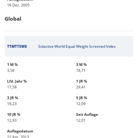
16 Dez. 2005
Global
TTMTTSWE
Solactive World Equal Weight Screened Index
1 M %
3 M %
3,58
18,71
Lfd. Jahr %
1 JR %
17,58
29,41
3 JR %
5 JR %
18,23
12,09
10 JR %
Seit Auflage
12,93
12,01
Auflagedatum
22 Apr. 2013