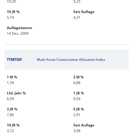
10,35
5,25
10 JR %
Seit Auflage
5,74
4,31
Auflagedatum
14 Dez. 2009
TTMTIDF
Multi-Asset Conservative Allocation Index
1 M %
3 M %
1,58
6,88
Lfd. Jahr %
1 JR %
6,09
9,54
3 JR %
5 JR %
7,86
2,91
10 JR %
Seit Auflage
3,72
3,08