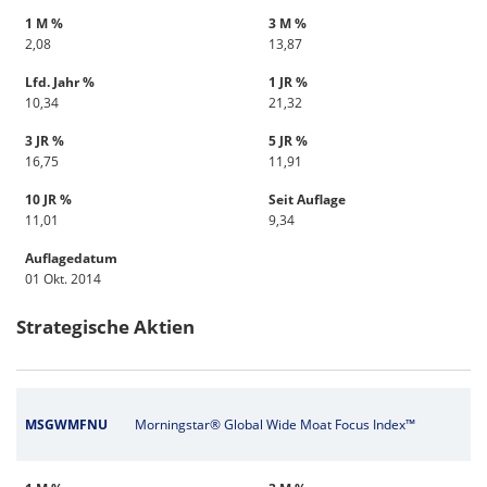
1 M %
3 M %
2,08
13,87
Lfd. Jahr %
1 JR %
10,34
21,32
3 JR %
5 JR %
16,75
11,91
10 JR %
Seit Auflage
11,01
9,34
Auflagedatum
01 Okt. 2014
Strategische Aktien
MSGWMFNU
Morningstar® Global Wide Moat Focus Index™