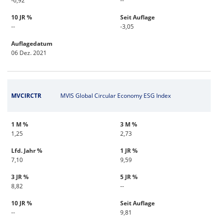
-6,92
--
10 JR %
Seit Auflage
--
-3,05
Auflagedatum
06 Dez. 2021
MVCIRCTR
MVIS Global Circular Economy ESG Index
1 M %
3 M %
1,25
2,73
Lfd. Jahr %
1 JR %
7,10
9,59
3 JR %
5 JR %
8,82
--
10 JR %
Seit Auflage
--
9,81