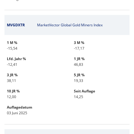
MVGDXTR
MarketVector Global Gold Miners Index
1 M %
3 M %
-15,54
-17,17
Lfd. Jahr %
1 JR %
-12,41
46,83
3 JR %
5 JR %
38,11
19,33
10 JR %
Seit Auflage
12,00
14,25
Auflagedatum
03 Juni 2025