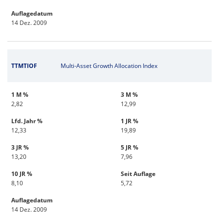
Auflagedatum
14 Dez. 2009
TTMTIOF
Multi-Asset Growth Allocation Index
1 M %
3 M %
2,82
12,99
Lfd. Jahr %
1 JR %
12,33
19,89
3 JR %
5 JR %
13,20
7,96
10 JR %
Seit Auflage
8,10
5,72
Auflagedatum
14 Dez. 2009