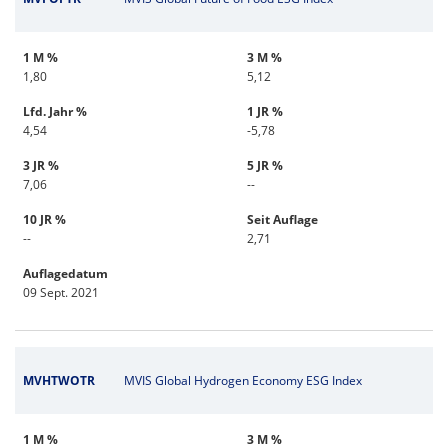
1 M %
3 M %
1,80
5,12
Lfd. Jahr %
1 JR %
4,54
-5,78
3 JR %
5 JR %
7,06
--
10 JR %
Seit Auflage
--
2,71
Auflagedatum
09 Sept. 2021
MVHTWOTR
MVIS Global Hydrogen Economy ESG Index
1 M %
3 M %