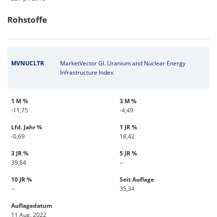
Rohstoffe
MVNUCLTR
MarketVector Gl. Uranium and Nuclear Energy
Infrastructure Index
1 M %
3 M %
-11,75
-4,49
Lfd. Jahr %
1 JR %
-0,69
18,42
3 JR %
5 JR %
39,84
--
10 JR %
Seit Auflage
--
35,34
Auflagedatum
11 Aug. 2022