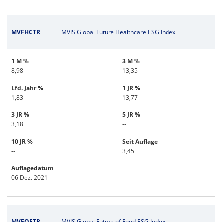
MVFHCTR
MVIS Global Future Healthcare ESG Index
1 M %
3 M %
8,98
13,35
Lfd. Jahr %
1 JR %
1,83
13,77
3 JR %
5 JR %
3,18
--
10 JR %
Seit Auflage
--
3,45
Auflagedatum
06 Dez. 2021
MVFOFTR
MVIS Global Future of Food ESG Index