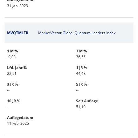
31 Jan. 2023
MVQTMLTR
MarketVector Global Quantum Leaders Index
1 M %
3 M %
-9,03
36,56
Lfd. Jahr %
1 JR %
22,51
44,48
3 JR %
5 JR %
--
--
10 JR %
Seit Auflage
--
51,19
Auflagedatum
11 Feb. 2025