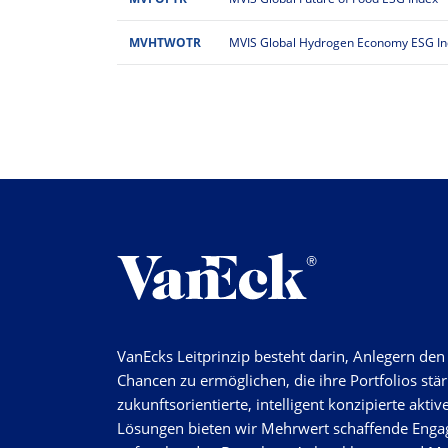
MVHTWOTR
MVIS Global Hydrogen Economy ESG I
VanEcks Leitprinzip besteht darin, Anlegern de
Chancen zu ermöglichen, die ihre Portfolios stä
zukunftsorientierte, intelligent konzipierte aktiv
Lösungen bieten wir Mehrwert schaffende Enga