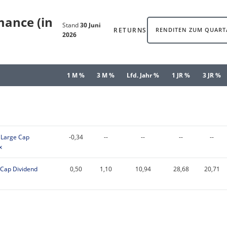
mance (in
Stand
30 Juni
RETURNS
RENDITEN ZUM QUART
2026
1 M %
3 M %
Lfd. Jahr %
1 JR %
3 JR %
 Large Cap
-0,34
--
--
--
--
x
 Cap Dividend
0,50
1,10
10,94
28,68
20,71