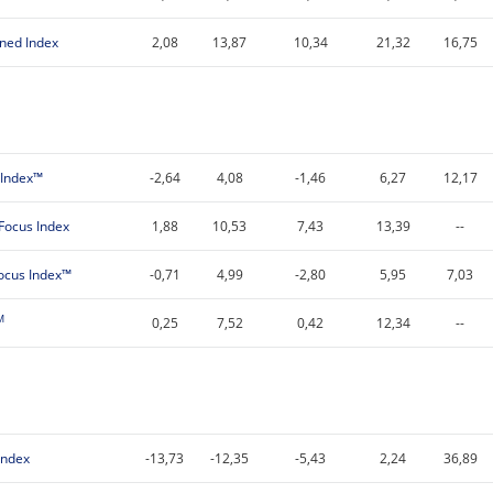
ned Index
2,08
13,87
10,34
21,32
16,75
 Index™
-2,64
4,08
-1,46
6,27
12,17
Focus Index
1,88
10,53
7,43
13,39
--
ocus Index™
-0,71
4,99
-2,80
5,95
7,03
M
0,25
7,52
0,42
12,34
--
Index
-13,73
-12,35
-5,43
2,24
36,89