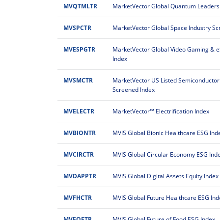
MVQTMLTR
MarketVector Global Quantum Leaders
MVSPCTR
MarketVector Global Space Industry Sc
MVESPGTR
MarketVector Global Video Gaming & e
Index
MVSMCTR
MarketVector US Listed Semiconducto
Screened Index
MVELECTR
MarketVector™ Electrification Index
MVBIONTR
MVIS Global Bionic Healthcare ESG Ind
MVCIRCTR
MVIS Global Circular Economy ESG Ind
MVDAPPTR
MVIS Global Digital Assets Equity Index
MVFHCTR
MVIS Global Future Healthcare ESG Ind
MVFOFTR
MVIS Global Future of Food ESG Index