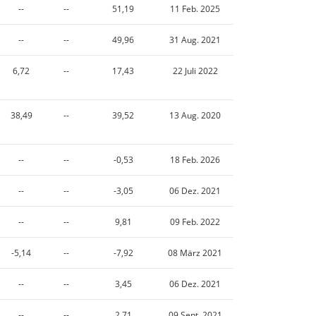
--
--
51,19
11 Feb. 2025
--
--
49,96
31 Aug. 2021
6,72
--
17,43
22 Juli 2022
38,49
--
39,52
13 Aug. 2020
--
--
-0,53
18 Feb. 2026
--
--
-3,05
06 Dez. 2021
--
--
9,81
09 Feb. 2022
-5,14
--
-7,92
08 März 2021
--
--
3,45
06 Dez. 2021
--
--
2,71
09 Sept. 2021