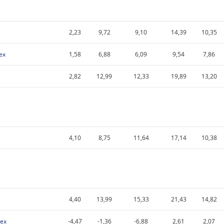
2,23
9,72
9,10
14,39
10,35
ex
1,58
6,88
6,09
9,54
7,86
2,82
12,99
12,33
19,89
13,20
4,10
8,75
11,64
17,14
10,38
4,40
13,99
15,33
21,43
14,82
dex
-4,47
-1,36
-6,88
2,61
2,07