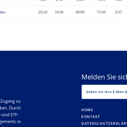
ndex
-20,29
33,96
48,89
77,06
0,07
Melden Sie si
n Zugang zu
rken. Durch
HOME
e und ETF-
KONTAKT
gements in
DATENSCHUTZERKLÄ