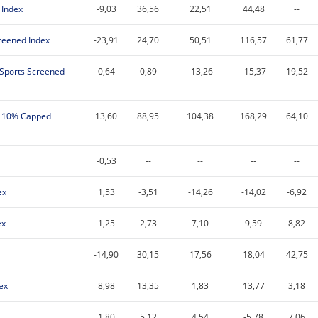
 Index
-9,03
36,56
22,51
44,48
--
reened Index
-23,91
24,70
50,51
116,57
61,77
Sports Screened
0,64
0,89
-13,26
-15,37
19,52
r 10% Capped
13,60
88,95
104,38
168,29
64,10
-0,53
--
--
--
--
ex
1,53
-3,51
-14,26
-14,02
-6,92
ex
1,25
2,73
7,10
9,59
8,82
-14,90
30,15
17,56
18,04
42,75
ex
8,98
13,35
1,83
13,77
3,18
1,80
5,12
4,54
-5,78
7,06