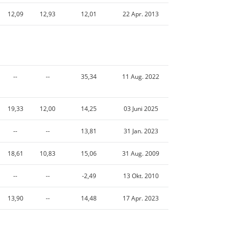
12,09
12,93
12,01
22 Apr. 2013
--
--
35,34
11 Aug. 2022
19,33
12,00
14,25
03 Juni 2025
--
--
13,81
31 Jan. 2023
18,61
10,83
15,06
31 Aug. 2009
--
--
-2,49
13 Okt. 2010
13,90
--
14,48
17 Apr. 2023