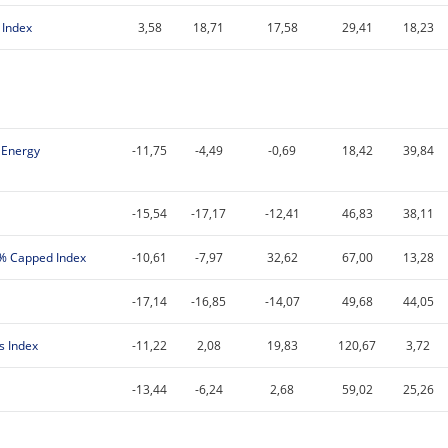
 Index
3,58
18,71
17,58
29,41
18,23
 Energy
-11,75
-4,49
-0,69
18,42
39,84
-15,54
-17,17
-12,41
46,83
38,11
0% Capped Index
-10,61
-7,97
32,62
67,00
13,28
-17,14
-16,85
-14,07
49,68
44,05
s Index
-11,22
2,08
19,83
120,67
3,72
-13,44
-6,24
2,68
59,02
25,26