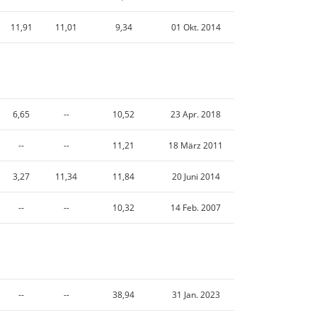
11,91
11,01
9,34
01 Okt. 2014
6,65
--
10,52
23 Apr. 2018
--
--
11,21
18 März 2011
3,27
11,34
11,84
20 Juni 2014
--
--
10,32
14 Feb. 2007
--
--
38,94
31 Jan. 2023