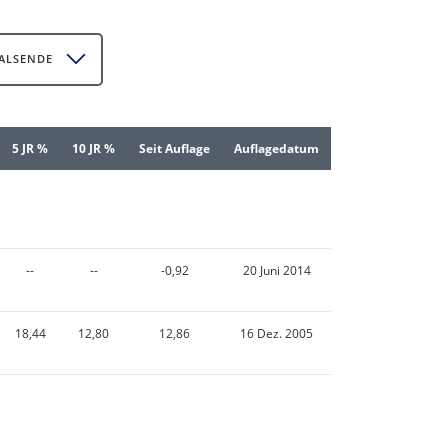
ALSENDE
5 JR %
10 JR %
Seit Auflage
Auflagedatum
--
--
-0,92
20 Juni 2014
18,44
12,80
12,86
16 Dez. 2005