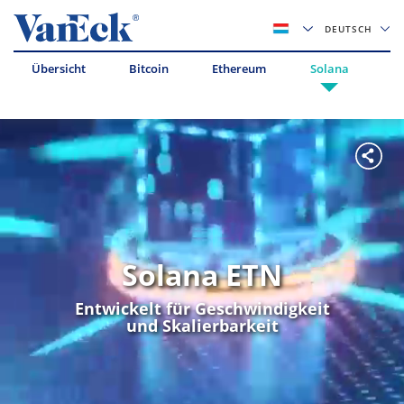
DEUTSCH
Übersicht
Bitcoin
Ethereum
Solana
Av
Solana ETN
Entwickelt für Geschwindigkeit
und Skalierbarkeit