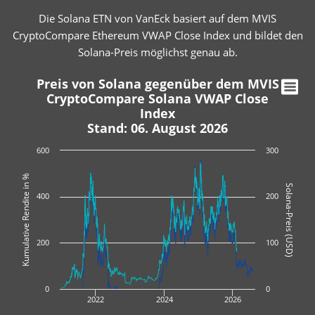
Die Solana ETN von VanEck basiert auf dem MVIS
CryptoCompare Ethereum VWAP Close Index und bildet den
Solana-Preis möglichst genau ab.
Preis von Solana gegenüber dem MVIS
CryptoCompare Solana VWAP Close
Index
Stand: 06. August 2026
600
300
Kumulative Rendite in %
Solana-Preis (USD)
400
200
200
100
0
0
2022
2024
2026