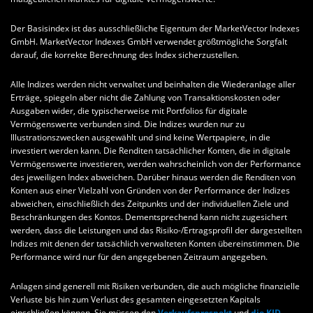
Der Basisindex ist das ausschließliche Eigentum der MarketVector Indexes
GmbH. MarketVector Indexes GmbH verwendet größtmögliche Sorgfalt
darauf, die korrekte Berechnung des Index sicherzustellen.
Alle Indizes werden nicht verwaltet und beinhalten die Wiederanlage aller
Erträge, spiegeln aber nicht die Zahlung von Transaktionskosten oder
Ausgaben wider, die typischerweise mit Portfolios für digitale
Vermögenswerte verbunden sind. Die Indizes wurden nur zu
Illustrationszwecken ausgewählt und sind keine Wertpapiere, in die
investiert werden kann. Die Renditen tatsächlicher Konten, die in digitale
Vermögenswerte investieren, werden wahrscheinlich von der Performance
des jeweiligen Index abweichen. Darüber hinaus werden die Renditen von
Konten aus einer Vielzahl von Gründen von der Performance der Indizes
abweichen, einschließlich des Zeitpunkts und der individuellen Ziele und
Beschränkungen des Kontos. Dementsprechend kann nicht zugesichert
werden, dass die Leistungen und das Risiko-/Ertragsprofil der dargestellten
Indizes mit denen der tatsächlich verwalteten Konten übereinstimmen. Die
Performance wird nur für den angegebenen Zeitraum angegeben.
Anlagen sind generell mit Risiken verbunden, die auch mögliche finanzielle
Verluste bis hin zum Verlust des gesamten eingesetzten Kapitals
einschließen können. Sie müssen den
Verkaufsprospekt
und
die KID