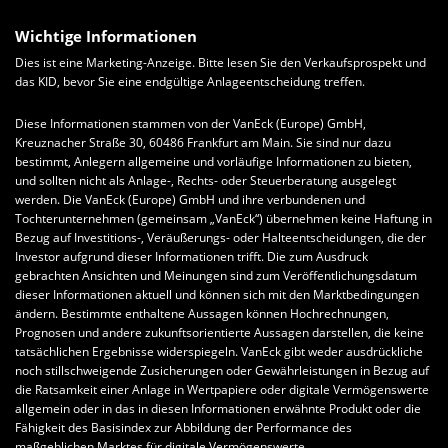
Wichtige Informationen
Dies ist eine Marketing-Anzeige. Bitte lesen Sie den Verkaufsprospekt und
das KID, bevor Sie eine endgültige Anlageentscheidung treffen.
Diese Informationen stammen von der VanEck (Europe) GmbH,
Kreuznacher Straße 30, 60486 Frankfurt am Main. Sie sind nur dazu
bestimmt, Anlegern allgemeine und vorläufige Informationen zu bieten,
und sollten nicht als Anlage-, Rechts- oder Steuerberatung ausgelegt
werden. Die VanEck (Europe) GmbH und ihre verbundenen und
Tochterunternehmen (gemeinsam „VanEck“) übernehmen keine Haftung in
Bezug auf Investitions-, Veräußerungs- oder Halteentscheidungen, die der
Investor aufgrund dieser Informationen trifft. Die zum Ausdruck
gebrachten Ansichten und Meinungen sind zum Veröffentlichungsdatum
dieser Informationen aktuell und können sich mit den Marktbedingungen
ändern. Bestimmte enthaltene Aussagen können Hochrechnungen,
Prognosen und andere zukunftsorientierte Aussagen darstellen, die keine
tatsächlichen Ergebnisse widerspiegeln. VanEck gibt weder ausdrückliche
noch stillschweigende Zusicherungen oder Gewährleistungen in Bezug auf
die Ratsamkeit einer Anlage in Wertpapiere oder digitale Vermögenswerte
allgemein oder in das in diesen Informationen erwähnte Produkt oder die
Fähigkeit des Basisindex zur Abbildung der Performance des
maßgeblichen Marktes für digitale Vermögenswerte.