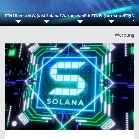
ETN Übersicht
Was ist Solana?
Warum VanEck ETN
Performance
ETN Vor
Werbung