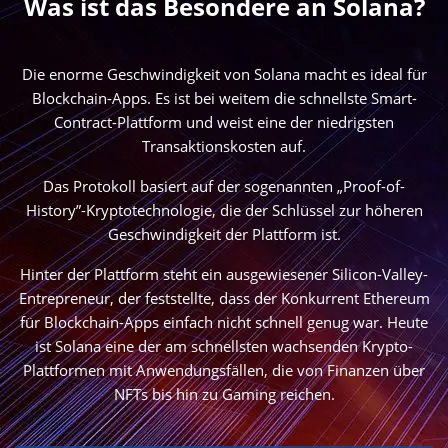
Was ist das Besondere an Solana?
Die enorme Geschwindigkeit von Solana macht es ideal für
Blockchain-Apps. Es ist bei weitem die schnellste Smart-
Contract-Plattform und weist eine der niedrigsten
Transaktionskosten auf.
Das Protokoll basiert auf der sogenannten „Proof-of-
History”-Kryptotechnologie, die der Schlüssel zur höheren
Geschwindigkeit der Plattform ist.
Hinter der Plattform steht ein ausgewiesener Silicon-Valley-
Entrepreneur, der feststellte, dass der Konkurrent Ethereum
für Blockchain-Apps einfach nicht schnell genug war. Heute
ist Solana eine der am schnellsten wachsenden Krypto-
Plattformen mit Anwendungsfällen, die von Finanzen über
NFTs bis hin zu Gaming reichen.