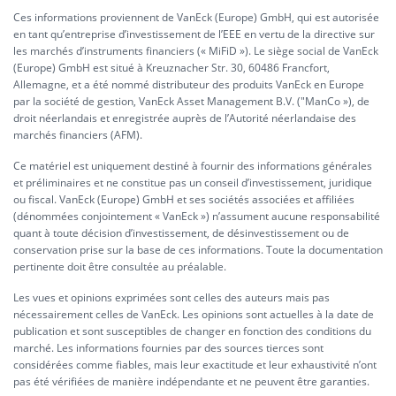
Ces informations proviennent de VanEck (Europe) GmbH, qui est autorisée
en tant qu’entreprise d’investissement de l’EEE en vertu de la directive sur
les marchés d’instruments financiers (« MiFiD »). Le siège social de VanEck
(Europe) GmbH est situé à Kreuznacher Str. 30, 60486 Francfort,
Allemagne, et a été nommé distributeur des produits VanEck en Europe
par la société de gestion, VanEck Asset Management B.V. ("ManCo »), de
droit néerlandais et enregistrée auprès de l’Autorité néerlandaise des
marchés financiers (AFM).
Ce matériel est uniquement destiné à fournir des informations générales
et préliminaires et ne constitue pas un conseil d’investissement, juridique
ou fiscal. VanEck (Europe) GmbH et ses sociétés associées et affiliées
(dénommées conjointement « VanEck ») n’assument aucune responsabilité
quant à toute décision d’investissement, de désinvestissement ou de
conservation prise sur la base de ces informations. Toute la documentation
pertinente doit être consultée au préalable.
Les vues et opinions exprimées sont celles des auteurs mais pas
nécessairement celles de VanEck. Les opinions sont actuelles à la date de
publication et sont susceptibles de changer en fonction des conditions du
marché. Les informations fournies par des sources tierces sont
considérées comme fiables, mais leur exactitude et leur exhaustivité n’ont
pas été vérifiées de manière indépendante et ne peuvent être garanties.