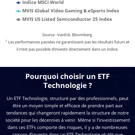
Indice MSCI World
MVIS Global Video Gaming & eSports Index
MVIS US Listed Semiconductor 25 Index
Source : VanEck, Bloomberg.
1
Les performances passées ne garantissent pas les résultats futurs et
il n’est pas possible d’investir directement dans un indice.
Pourquoi choisir un ETF
Technologie ?
Un ETF Technologie, structuré par des professionnels, peut
être un moyen simple et efficace de prendre part aux
tendances qui changeront rapidement la structure de notre
société pour les décennies à venir. Même si l’investissement
dans ces ETFs comporte des risques, il y a de nombreuses
raisons d’investir dans un ETF Technologie plutôt que