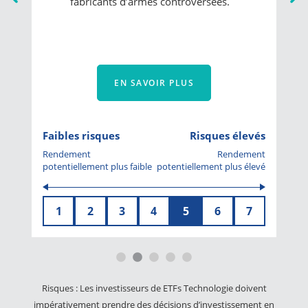
monde entier dans le cadre de l’objectif
zéro émission nette.
EN SAVOIR PLUS
Faibles risques
Risques élevés
Rendement
Rendement
potentiellement plus faible
potentiellement plus élevé
1
2
3
4
5
6
7
Risques : Les investisseurs de ETFs Technologie doivent
impérativement prendre des décisions d’investissement en