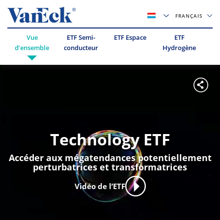
FRANÇAIS
Vue
ETF Semi-
ETF Espace
ETF
ET
d’ensemble
conducteur
Hydrogène
Technology ETF
Accéder aux mégatendances potentiellement
perturbatrices et transformatrices
Vidéo de l’ETF