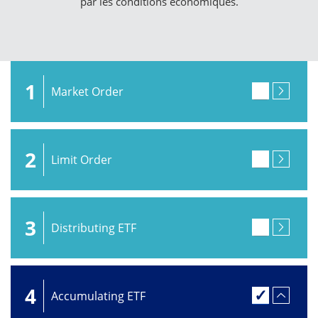
par les conditions économiques.
1
Market Order
2
Limit Order
3
Distributing ETF
4
Accumulating ETF