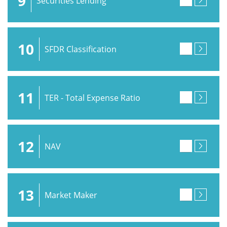
9
Securities Lending
10
SFDR Classification
11
TER - Total Expense Ratio
12
NAV
13
Market Maker