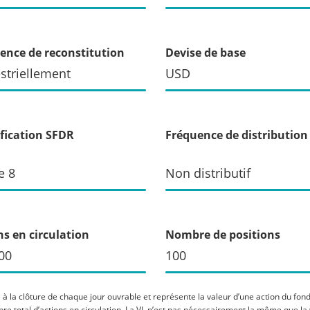
ence de reconstitution
Devise de base
striellement
USD
ification SFDR
Fréquence de distribution
e 8
Non distributif
ns en circulation
Nombre de positions
00
100
 à la clôture de chaque jour ouvrable et représente la valeur d’une action du fonds 
mbre total d’actions en circulation. La VL n’est pas nécessairement la même que la