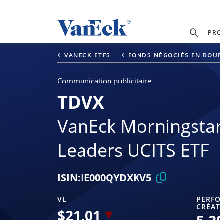
PR
VANECK ETFS
FONDS NÉGOCIÉS EN BOUR
Communication publicitaire
TDVX
VanEck Morningstar
Leaders UCITS ETF
ISIN:
IE000QYDXKV5
VL
PERFO
CRÉAT
$
21,01