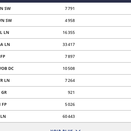
SN SW
7 791
VN SW
4 958
L LN
16 355
A LN
33 417
 FP
7 897
VOB DC
10 508
R LN
7 264
 GR
921
 FP
5 026
 LN
60 443