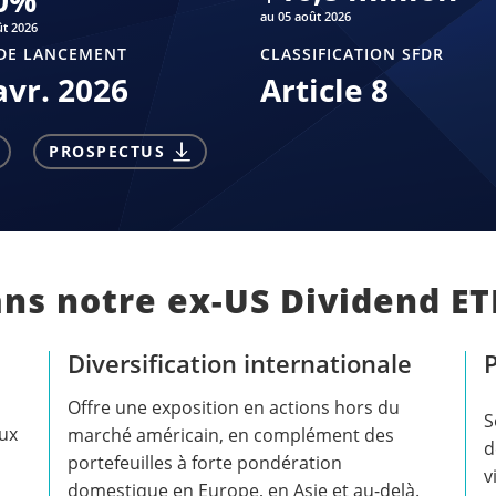
0
%
au 05 août 2026
ût 2026
DE LANCEMENT
CLASSIFICATION SFDR
avr. 2026
Article 8
PROSPECTUS
ans notre ex-US Dividend ET
Diversification internationale
P
Offre une exposition en actions hors du
S
aux
marché américain, en complément des
d
portefeuilles à forte pondération
v
domestique en Europe, en Asie et au-delà.