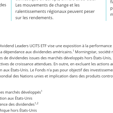
f
ndes
Les mouvements de change et les
p
ralentissements régionaux peuvent peser
m
sur les rendements.
vidend Leaders UCITS ETF vise une exposition à la performance 
1
 la dépendance aux dividendes américains.
Morningstar, société 
rices de dividendes issues des marchés développés hors États-Unis
ctives de croissance attendues. En outre, en excluant les actions a
n aux États-Unis. Le Fonds n'a pas pour objectif des investissement
ondial des Nations unies et implication dans des produits controv
1
des marchés développés
tion aux États-Unis
1,2
lience des dividendes
phique hors États-Unis