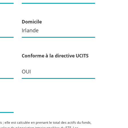
Domicile
Irlande
Conforme à la directive UCITS
OUI
; elle est calculée en prenant le total des actifs du fonds,
 valeur de négociation intrajournalière du ETF. Les