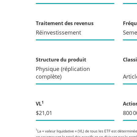
Traitement des revenus
Fréqu
Réinvestissement
Seme
Structure du produit
Class
Physique (réplication
complète)
Articl
1
VL
Actio
$21,01
800 0
1
La « valeur liquidative » (VL) de tous les ETF est déterminée
en soustrayant le total des passifs et en divisant par le no