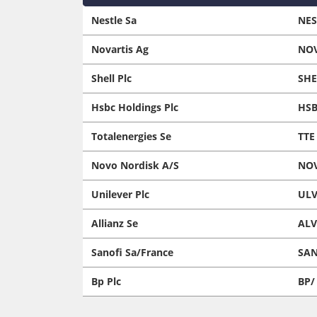
Nestle Sa
NE
Novartis Ag
NO
Shell Plc
SHE
Hsbc Holdings Plc
HSB
Totalenergies Se
TTE
Novo Nordisk A/S
NO
Unilever Plc
ULV
Allianz Se
ALV
Sanofi Sa/France
SAN
Bp Plc
BP/