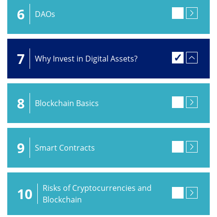
6
DAOs
7
Why Invest in Digital Assets?
8
Blockchain Basics
9
Smart Contracts
Risks of Cryptocurrencies and
10
Blockchain