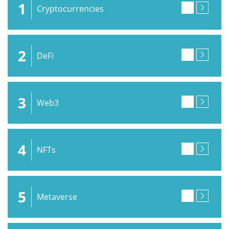
1
Cryptocurrencies
2
DeFi
3
Web3
4
NFTs
5
Metaverse