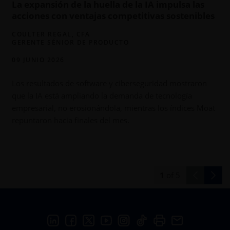
La expansión de la huella de la IA impulsa las
acciones con ventajas competitivas sostenibles
COULTER REGAL, CFA
GERENTE SÉNIOR DE PRODUCTO
09 JUNIO 2026
Los resultados de software y ciberseguridad mostraron
que la IA está ampliando la demanda de tecnología
e
empresarial, no erosionándola, mientras los índices Moat
s
repuntaron hacia finales del mes.
1
of
5