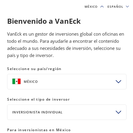
MÉXICO
MÉXICO
ESPAÑOL
ESPAÑOL
Bienvenido a VanEck
IDEAS DE INVERSIÓN Y RECURSOS EDUCATIVOS
VanEck es un gestor de inversiones global con oficinas en
INVERSIÓNES DE MOAT
todo el mundo. Para ayudarle a encontrar el contenido
adecuado a sus necesidades de inversión, seleccione su
país y tipo de inversor.
Guía del inversionista sobre los
costos por reemplazo
Seleccione su país/región
de proveedor
MÉXICO
09 agosto 2023
READ TIME 5 MIN
Seleccione el tipo de inversor
Bylines
Brandon Rakszawski
INVERSIONISTA INDIVIDUAL
Director of Product Management
Para inversionistas en México