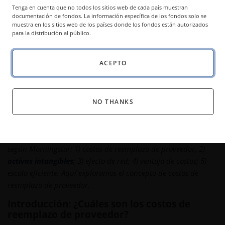
Tenga en cuenta que no todos los sitios web de cada país muestran
Es posible desarrollar poderosos fosos sobre los
documentación de fondos. La información específica de los fondos solo se
muestra en los sitios web de los países donde los fondos están autorizados
costos por reemplazo de proveedor, que encierran
para la distribución al público.
a los clientes en el ecosistema único de una
empresa y encarecen el cambio.
ACEPTO
El término “foso económico” describe la capacidad de una
NO THANKS
empresa para mantener sus ventajas competitivas y defender
su rentabilidad a largo plazo. Esta serie educativa sobre fosos
explora las cinco fuentes principales de fosos económicos,
según Morningstar: 1) costos de reemplazo de proveedor; 2)
activos intangibles
; 3) efecto de red; 4) ventaja de costos; 5)
escala eficiente. Aquí exploramos el concepto de costos de
reemplazo de proveedor.
Introducción: ¿Cuáles son los costos de
reemplazo de proveedor?