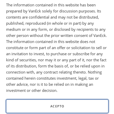
The information contained in this website has been
prepared by VanEck solely for discussion purposes. Its
En febrero se produjo una brutal venta de
contents are confidential and may not be distributed,
criptomonedas, impulsada por los temores
published, reproduced (in whole or in part) by any
macroeconómicos y el colapso del carry trade del
medium or in any form, or disclosed by recipients to any
bitcoin, pero el interés institucional y los cambios
other person without the prior written consent of VanEck.
normativos apuntan a una capacidad de
The information contained in this website does not
recuperación.
constitute or form part of an offer or solicitation to sell or
an invitation to invest, to purchase or subscribe for any
kind of securities, nor may it or any part of it, nor the fact
of its distribution, form the basis of, or be relied upon in
Tenga en cuenta que VanEck puede tener posiciones
connection with, any contract relating thereto. Nothing
en los activos digitales descritos a continuación.
contained herein constitutes investment, legal, tax or
other advice, nor is it to be relied on in making an
Un mes terrible. Bitcoin se desplomó
(-28%)
desde su
investment or other decision.
máximo de enero de
109.000 $
, tocó fondo en
78,2 mil $
y
se recuperó hasta
84.000 $
(
-17,5% MTD
). A Ethereum
(-33%)
y otras alts les fue mucho peor. El Nasdaq cayó (-
4
ACEPTO
%
), su peor mes desde abril de 2024. A pesar de la mejora