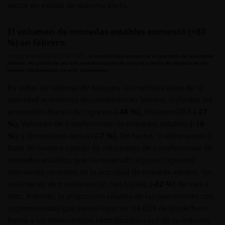
sector en estado de máxima alerta.
El volumen de monedas estables aumentó (+63
%) en febrero
Fuente: Artemis XYZ al 28/2/2025.
La rentabilidad pasada no es garantía de resultados
futuros. No pretende ser una recomendación de compra o venta de ninguno de los
valores mencionados en este documento.
En todas las cadenas de bloques, las métricas clave de la
actividad económica descendieron en febrero, incluidos los
promedios diarios de ingresos
(-48 %),
Volumen DEX
(-27
%),
Volumen de transferencias de monedas estables
(-16
%),
y Direcciones activas
(-7 %).
De hecho, si eliminamos a
Base de nuestro cálculo de volúmenes de transferencias de
monedas estables, que ha mostrado algunos repuntes
aberrantes recientes en la actividad de moneda estable, los
volúmenes de transferencias han bajado
(-42 %)
de mes a
mes. Además, la proporción relativa de las operaciones con
criptomonedas que tienen lugar en los DEX de blockchain
frente a los intercambios centralizados cayó de su máximo