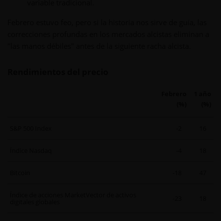
variable tradicional.
Febrero estuvo feo, pero si la historia nos sirve de guía, las
correcciones profundas en los mercados alcistas eliminan a
"las manos débiles" antes de la siguiente racha alcista.
Rendimientos del precio
Febrero
1 año
(%)
(%)
S&P 500 Index
-2
16
Índice Nasdaq
-4
18
Bitcoin
-18
47
Índice de acciones MarketVector de activos
-23
18
digitales globales