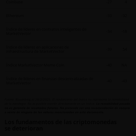
Coinbase
-27
4
Ethereum
-33
-32
Índice de líderes en contratos inteligentes de
-34
-18
MarketVector
Índice de líderes en aplicaciones de
-39
54
infraestructura de MarketVector
Índice MarketVector Meme Coin
-40
NA
Índice de líderes en finanzas descentralizadas de
-40
-43
MarketVector
Fuente: Bloomberg al 28/2/2025. El rendimiento del índice no representa la rentabilidad
de la estrategia. No es posible invertir directamente en un índice.
La rentabilidad pasada
no es garantía de resultados futuros. No pretende ser una recomendación de compra
o venta de ninguno de los valores mencionados en este documento.
Los fundamentos de las criptomonedas
se deterioran