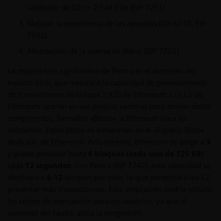
validador de 32 => 2.048 ETH (EIP-7251)
Mejorar la experiencia de las apuestas (EIP-6110, EIP-
7002)
Abstracción de la cuenta de debut (EIP-7702)
La mejora más significativa de Pectra es el aumento del
espacio blob, que mejorará la capacidad de procesamiento
de transacciones de la capa 2 (L2) de Ethereum. Los L2 de
Ethereum operan en sus propias cadenas pero envían datos
comprimidos, llamados «Blobs», a Ethereum para su
validación. Estos Blobs se almacenan en el «Espacio Blob»
dedicado de Ethereum. Actualmente, Ethereum se dirige a
3
y puede procesar hasta
6 bloques
(cada uno de 125 KB)
cada
12 segundos
. Con Pectra (EIP-7742), esta capacidad se
duplicará a
6-12
bloques por ciclo, lo que permitirá a los L2
presentar más transacciones. Esta ampliación podría reducir
los costes de transacción para los usuarios, ya que el
aumento del caudal alivia la congestión.