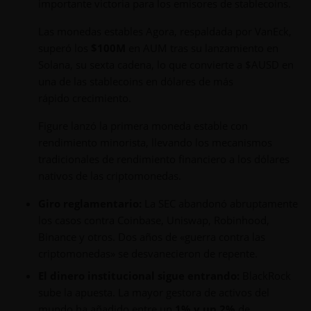
importante victoria para los emisores de stablecoins.
Las monedas estables Agora, respaldada por VanEck,
superó los
$100M
en AUM tras su lanzamiento en
Solana, su sexta cadena, lo que convierte a $AUSD en
una de las stablecoins en dólares de más
rápido crecimiento.
Figure lanzó la primera moneda estable con
rendimiento minorista, llevando los mecanismos
tradicionales de rendimiento financiero a los dólares
nativos de las criptomonedas.
Giro reglamentario:
La SEC abandonó abruptamente
los casos contra Coinbase, Uniswap, Robinhood,
Binance y otros. Dos años de «guerra contra las
criptomonedas» se desvanecieron de repente.
El dinero institucional sigue entrando:
BlackRock
sube la apuesta. La mayor gestora de activos del
mundo ha añadido entre un
1% y un 2%
de