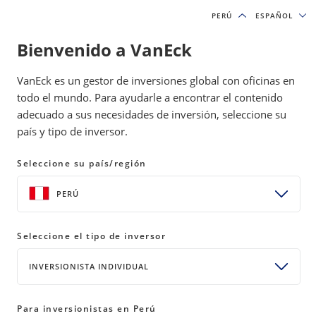
PERÚ
PERÚ
ESPAÑOL
ESPAÑOL
Bienvenido a VanEck
IDEAS DE INVERSIÓN Y RECURSOS EDUCATIVOS
VanEck es un gestor de inversiones global con oficinas en
ACTIVOS DIGITALES
todo el mundo. Para ayudarle a encontrar el contenido
adecuado a sus necesidades de inversión, seleccione su
país y tipo de inversor.
Criptoresumen mensual de VanEck
de febrero de 2025
Seleccione su país/región
05 marzo 2025
READ TIME MÁS DE 10 MIN.
PERÚ
Bylines
Matthew Sigel
Seleccione el tipo de inversor
Responsable de Investigación de Activos Digitales
INVERSIONISTA INDIVIDUAL
Patrick Bush
Analista Sénior de Inversiones, Activos Digitales
Para inversionistas en Perú