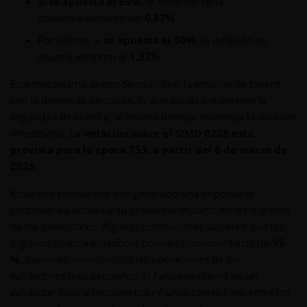
Si
se apuesta el 65%,
la inflación sería
aproximadamente del
0,87%
.
Por último, si
se apuesta el 50%,
la inflación se
situaría en torno al
1,32%.
Este mecanismo pretende equilibrar la emisión de tokens
con la demanda de stakes, lo que ayuda a mantener la
seguridad de la red y, al mismo tiempo, minimiza la dilución
innecesaria.
La votación sobre el SIMD 0228 está
prevista para la época 753, a partir del 6 de marzo de
2025
.
Estas tres propuestas han generado una importante
controversia debido a su previsible impacto en los ingresos
de los validadores. Algunas estimaciones sugieren que los
ingresos de los validadores podrían disminuir hasta un
95
%,
haciendo insostenibles las operaciones de los
validadores más pequeños. El funcionamiento de un
validador Solana requiere cubrir unos costes fijos, entre los