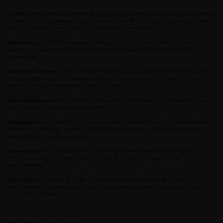
La
distancia respecto a la tendencia
es la diferencia entre el precio actual y una medida
de tendencia a largo plazo, como el promedio móvil de 200 días. Las distancias extremas
suelen producirse durante periodos de tensión en los mercados.
Drawdown
es el descenso porcentual desde un máximo reciente hasta un mínimo
posterior. Las caídas miden la gravedad de las pérdidas durante las recesiones
del mercado.
Volatilidad realizada
es una medida de cuánto ha fluctuado realmente el precio de un
activo durante un periodo determinado. Una mayor volatilidad realizada significa
oscilaciones de precios mayores y más frecuentes.
Reversión a la media
es la tendencia de los precios o indicadores a retroceder hacia su
media histórica tras desviaciones extremas.
Sobreventa
es una condición en la que la presión vendedora ha sido lo suficientemente
intensa como para que los precios hayan caído más rápido o más lejos de lo que los
fundamentos por sí solos sugerirían.
Valor relativo
es una evaluación del precio basada en comparaciones con niveles
históricos, tendencias u otros activos, en lugar de basarse únicamente en el
precio absoluto.
Capitulación
es una fase en la que los inversores venden de forma agresiva e
indiscriminada, marcando a menudo el agotamiento emocional y, en algunos casos, los
mínimos del mercado.