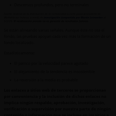
Descensos profundos, pero no terminales
Fuente: Análisis de la distribución de la rentabilidad a corto plazo procedente de
MarketVector Indexes, a través de
investigación compartida por Martin Leinweber
al
5/2/26.
El rendimiento pasado no es garantía de resultados futuros.
Se están alineando varias señales. Aunque éste no sea el
fondo, las pruebas apoyan cada vez más la formación de un
fondo localizado.
Estadísticamente:
El pánico por la velocidad parece agotado
El alejamiento de la tendencia es insostenible
La reversión a la media es probable
Los enlaces a sitios web de terceros se proporcionan
por conveniencia y la inclusión de dichos enlaces no
implica ningún respaldo, aprobación, investigación,
verificación o supervisión por nuestra parte de ningún
contenido o información que se incluye en los sitios a