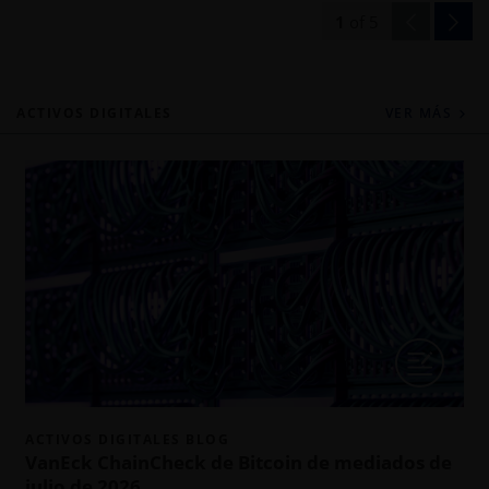
1
of
5
ACTIVOS DIGITALES
VER MÁS
m
ACTIVOS DIGITALES BLOG
VanEck ChainCheck de Bitcoin de mediados de
julio de 2026