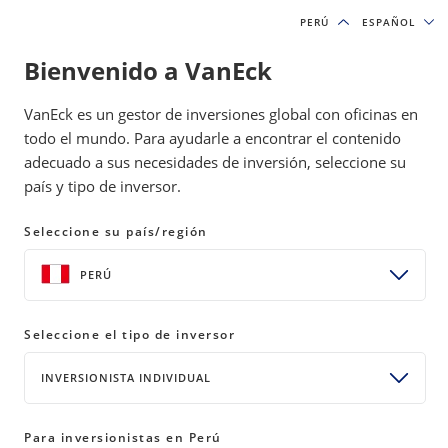
PERÚ
PERÚ
ESPAÑOL
ESPAÑOL
Bienvenido a VanEck
IDEAS DE INVERSIÓN Y RECURSOS EDUCATIVOS
VanEck es un gestor de inversiones global con oficinas en
ACTIVOS DIGITALES
todo el mundo. Para ayudarle a encontrar el contenido
adecuado a sus necesidades de inversión, seleccione su
país y tipo de inversor.
¿Qué desencadenó la gran venta
masiva de bitcoin en febrero de
Seleccione su país/región
2026?
PERÚ
09 febrero 2026
READ TIME 6 MIN
Seleccione el tipo de inversor
Bylines
Matthew Sigel
INVERSIONISTA INDIVIDUAL
Responsable de Investigación de Activos Digitales
Para inversionistas en Perú