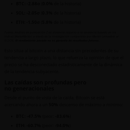
BTC: -2.88σ
(
0.0%
de la historia)
SOL: -2.05σ
(
0.3%
de la historia)
ETH: -1.50σ
(
5.8%
de la historia)
Fuente: Análisis de puntuación Z de distancia respecto a la tendencia basado en los
índices MarketVector, a través de la investigación compartida por Martin Leinweber al
5/2/26.
El rendimiento pasado no es garantía de resultados futuros.
Esto sitúa al bitcoin a una distancia sin precedentes de su
tendencia a largo plazo, lo que refuerza la opinión de que el
precio se ha desconectado estadísticamente de la dinámica
de la tendencia subyacente.
Las caídas son profundas pero
no generacionales
Desde el punto de vista de la caída, Bitcoin se está
acercando ahora a un
50%
descenso de máximo a mínimo:
BTC: -47.5%
(peor:
-83.6%
)
ETH: -60.7%
(peor:
-94.0%
)