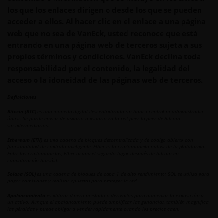
los que los enlaces dirigen o desde los que se pueden
acceder a ellos. Al hacer clic en el enlace a una página
web que no sea de VanEck, usted reconoce que está
entrando en una página web de terceros sujeta a sus
propios términos y condiciones. VanEck declina toda
responsabilidad por el contenido, la legalidad del
acceso o la idoneidad de las páginas web de terceros.
Definiciones
Bitcoin (BTC)
es una moneda digital descentralizada sin banco central ni administrador
único. Se puede enviar de usuario a usuario en la red peer-to-peer de Bitcoin
sin intermediarios.
Ethereum (ETH)
es una cadena de bloques descentralizada y de código abierto con
funcionalidad de contrato inteligente. Ether es la criptomoneda nativa de la plataforma.
Entre las criptomonedas, Ether ocupa el segundo lugar después de bitcoin en
capitalización bursátil.
Solana (SOL)
es una cadena de bloques de capa 1 de alto rendimiento; SOL se utiliza para
pagar comisiones y realizar apuestas para proteger la red.
Apalancamiento
es utilizar dinero prestado o derivados para aumentar la exposición a
un activo. Aunque el apalancamiento puede amplificar las ganancias, también magnifica
las pérdidas y puede obligar a vender rápidamente cuando los precios caen.