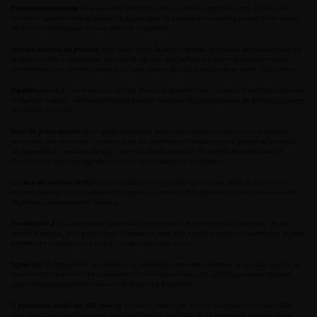
Desapalancamiento
es el proceso de reducir las posiciones apalancadas, a menudo
cerrando operaciones de futuros o de margen. El desapalancamiento puede hacer bajar
los precios incluso sin nuevas noticias negativas.
Interés abierto de futuros
es el valor total de los contratos de futuros pendientes que no
se han cerrado o liquidado. Un interés abierto alto señala un fuerte posicionamiento,
mientras que un interés abierto a la baja indica que las posiciones se están reduciendo.
Liquidación
es el cierre forzoso de una posición apalancada cuando las pérdidas superan
el margen exigido. Las liquidaciones pueden acelerar los movimientos de precios durante
las ventas masivas.
Tasa de financiación
es un pago periódico entre operadores en mercados de futuros
perpetuos que mantiene los precios de los contratos alineados con el precio al contado.
La financiación positiva significa que los largos pagan a los cortos, mientras que la
financiación negativa significa que los cortos pagan a los largos.
La
tasa de cambio (ROC)
es una medida de la rapidez con la que varía el precio del
bitcoin durante un periodo determinado. Los valores ROC grandes indican movimientos
de precios inusualmente rápidos.
Puntuación Z
es una medida estadística que muestra lo lejos que está un valor de su
media histórica. Una puntuación Z absoluta más alta significa que un movimiento es más
extremo en comparación con el comportamiento normal.
Sigma (σ)
es otra forma de expresar la desviación estándar. Muestra lo inusual que es un
movimiento de precios en comparación con movimientos de precios pasados. Valores
sigma mayores significan sucesos más raros y extremos.
El
promedio móvil de 200 días
es el precio medio del bitcoin durante los últimos 200
días. Se utiliza habitualmente para calibrar la dirección de la tendencia a largo plazo.