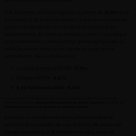
del movimiento ha sido extrema.
El
5
de febrero, el bitcoin registró un evento de
-6,05σ
en la
puntuación Z de la tasa de cambio, lo que lo sitúa entre las
caídas más rápidas en un solo día de la historia de las
criptomonedas.
En términos sencillos, σ mide lo inusual que
es un movimiento, y una lectura tan grande significa que la
caída fue mucho mayor y más rápida de lo que ocurre
normalmente.
Para contextualizar:
La caída durante el COVID:
-9.15σ
Colapso del FTX:
-4.07σ
5 de febrero de 2026
:
-6.05σ
Fuente: Análisis de la velocidad de caída y la puntuación Z del ROC obtenido de
MarketVector Indexes,
investigación compartida por Martin Leinweber
al 5/2/26.
El
rendimiento pasado no es garantía de resultados futuros.
Esto sitúa la reciente venta masiva firmemente en el
territorio de los eventos de cola. Entre las
15
caídas más
rápidas registradas, el
5
de febrero se sitúa cerca del