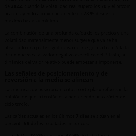
de
2022
, cuando la volatilidad real superó los
70
y el bitcoin
acabó cayendo aproximadamente un
78 %
desde su
máximo hasta su mínimo.
La combinación de una profunda caída de los precios y una
volatilidad materialmente menor sugiere que ya se ha
absorbido una parte significativa del riesgo a la baja. A falta
de un nuevo catalizador negativo específico del Bitcoin, la
dinámica del valor relativo puede empezar a imponerse.
Las señales de posicionamiento y de
reversión a la media se alinean
Las métricas de posicionamiento a corto plazo refuerzan la
opinión de que la tensión está adquiriendo un carácter de
ciclo tardío.
Las caídas actuales en los últimos
7 días
se sitúan en el
percentil
99
de los resultados históricos:
BTC: -22.2%
(peor que
98.9%
de la historia)