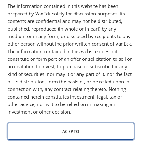
The information contained in this website has been
La venta masiva de bitcoin en febrero refleja un
prepared by VanEck solely for discussion purposes. Its
desapalancamiento ordenado más que una
contents are confidential and may not be distributed,
capitulación. A pesar de una caída de
published, reproduced (in whole or in part) by any
aproximadamente el 20 % en lo que va de año, el
medium or in any form, or disclosed by recipients to any
apalancamiento se ha normalizado y la volatilidad
other person without the prior written consent of VanEck.
se mantiene por debajo de los niveles anteriores del
The information contained in this website does not
mercado bajista.
constitute or form part of an offer or solicitation to sell or
an invitation to invest, to purchase or subscribe for any
kind of securities, nor may it or any part of it, nor the fact
of its distribution, form the basis of, or be relied upon in
Tenga en cuenta que VanEck puede tener posiciones
connection with, any contract relating thereto. Nothing
en los activos digitales descritos a continuación.
contained herein constitutes investment, legal, tax or
other advice, nor is it to be relied on in making an
Nota:
Este comentario fue escrito el
5 de febrero
, cuando
investment or other decision.
el bitcoin cotizaba en torno a los
60.000 dólares
. Para
obtener una visión rápida de la venta masiva, consulte
nuestro resumen
Tendencias con beneficios
aquí
.
ACEPTO