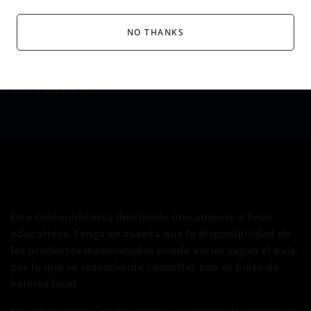
PRIVACIDAD
NO THANKS
LEGAL
COMENTARIOS Y OPINIONES
MAPA DEL SITIO
Este contenido está destinado únicamente a fines
educativos. Tenga en cuenta que la disponibilidad de
los productos mencionados puede variar según el país,
por lo que se recomienda consultar con su bolsa de
valores local.