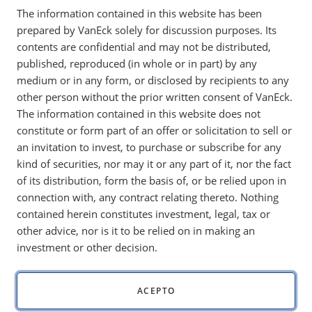
chris@craftandcapital.com
The information contained in this website has been
Julia Stoll
prepared by VanEck solely for discussion purposes. Its
julia@craftandcapital.com
contents are confidential and may not be distributed,
published, reproduced (in whole or in part) by any
Craft & Capital
medium or in any form, or disclosed by recipients to any
212.473.4442
other person without the prior written consent of VanEck.
20 West 22 Street, 16 Floor
The information contained in this website does not
New York, NY 10010
constitute or form part of an offer or solicitation to sell or
an invitation to invest, to purchase or subscribe for any
kind of securities, nor may it or any part of it, nor the fact
of its distribution, form the basis of, or be relied upon in
connection with, any contract relating thereto. Nothing
contained herein constitutes investment, legal, tax or
other advice, nor is it to be relied on in making an
investment or other decision.
CONTÁCTENOS
ACEPTO