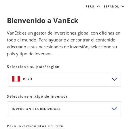
PERÚ
PERÚ
ESPAÑOL
ESPAÑOL
Bienvenido a VanEck
VanEck es un gestor de inversiones global con oficinas en
todo el mundo. Para ayudarle a encontrar el contenido
Cobertura mediática y contacto |
adecuado a sus necesidades de inversión, seleccione su
VanEck Mexico
país y tipo de inversor.
Seleccione su país/región
PERÚ
CONTÁCTENOS
Para consultas de la prensa o para programar
Seleccione el tipo de inversor
una entrevista con nuestros expertos en
inversiones, contacte a:
INVERSIONISTA INDIVIDUAL
Chris Sullivan
Para inversionistas en Perú