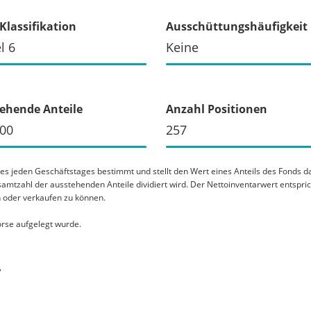
Klassifikation
Ausschüttungshäufigkeit
l 6
Keine
ehende Anteile
Anzahl Positionen
000
257
nes jeden Geschäftstages bestimmt und stellt den Wert eines Anteils des Fonds
amtzahl der ausstehenden Anteile dividiert wird. Der Nettoinventarwert entspri
n oder verkaufen zu können.
rse aufgelegt wurde.
r