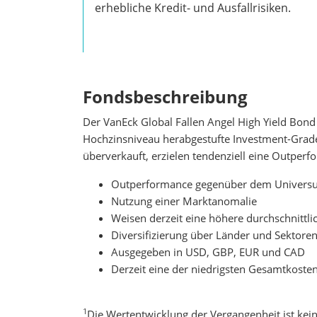
erhebliche Kredit- und Ausfallrisiken.
Fondsbeschreibung
Der VanEck Global Fallen Angel High Yield Bond
Hochzinsniveau herabgestufte Investment-Grade-A
überverkauft, erzielen tendenziell eine Outper
Outperformance gegenüber dem Universum
Nutzung einer Marktanomalie
Weisen derzeit eine höhere durchschnittli
Diversifizierung über Länder und Sektore
Ausgegeben in USD, GBP, EUR und CAD
Derzeit eine der niedrigsten Gesamtkosten
1
Die Wertentwicklung der Vergangenheit ist kein