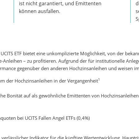
ist nicht garantiert, und Emittenten
d
können ausfallen.
s
S
 UCITS ETF bietet eine unkomplizierte Möglichkeit, von der bekan
nleihen – zu profitieren. Aufgrund der für institutionelle Anle
formance gegenüber den anderen Hochzinsanleihen und weisen im 
1
 der Hochzinsanleihen in der Vergangenheit
che Bonität auf als gewöhnliche Emittenten von Hochzinsanleihen
n
quoten bei UCITS Fallen Angel ETFs (0,4%)
 verlässlicher Indikator für die künftige Wertentwicklung. Haupt