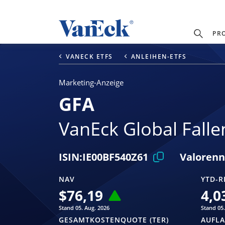
PR
VANECK ETFS
ANLEIHEN-ETFS
Marketing-Anzeige
GFA
VanEck Global Falle
ISIN:
IE00BF540Z61
Valorenn
NAV
YTD-R
$
76,19
4,0
Stand 05. Aug. 2026
Stand 05.
GESAMTKOSTENQUOTE (TER)
AUFL