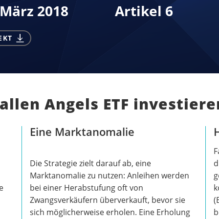
 März 2018
Artikel 6
EKT
llen Angels ETF investiere
Eine Marktanomalie
H
F
Die Strategie zielt darauf ab, eine
d
Marktanomalie zu nutzen: Anleihen werden
g
e
bei einer Herabstufung oft von
k
Zwangsverkäufern überverkauft, bevor sie
(
sich möglicherweise erholen. Eine Erholung
b