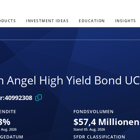
ODUCTS
INVESTMENT IDEAS
EDUCATION
INSIGHTS
n Angel High Yield Bond UC
r:
40992308
ENDITE
FONDSVOLUMEN
3
%
$
57,4 Millionen
 Aug. 2026
Stand 05. Aug. 2026
AGEDATUM
SFDR CLASSIFICATION