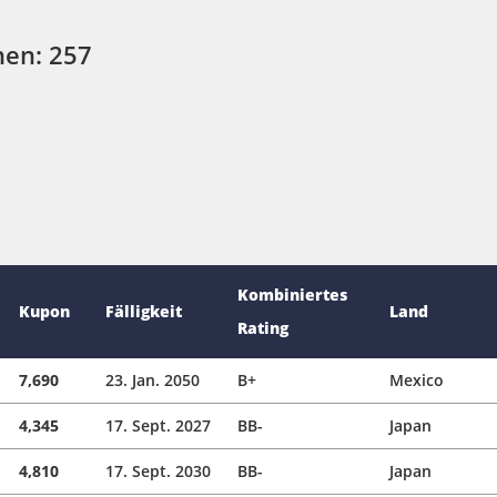
nen: 257
Kombiniertes
Kupon
Fälligkeit
Land
Rating
7,690
23. Jan. 2050
B+
Mexico
4,345
17. Sept. 2027
BB-
Japan
4,810
17. Sept. 2030
BB-
Japan