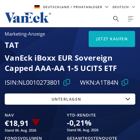
DEUTSCHLAND
/ PRIVATANLEGER
DEUTSCH
Marketing-Anzeige
JETZT KAUFEN
TAT
VanEck iBoxx EUR Sovereign
Capped AAA-AA 1-5 UCITS ETF
ISIN:
NL0010273801
WKN:
A1T84N
UNTERLAGEN
NAV
YTD-RENDITE
-0,21
%
€18,91
Stand 06. Aug. 2026
Stand 06. Aug. 2026
FONDSVOLUMEN
GESAMTKOSTENQUOTE