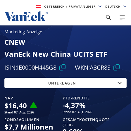
ÖSTERREICH
/ PRIVATANLEGER
DEUTSCH
Marketing-Anzeige
CNEW
VanEck New China UCITS ETF
ISIN:
IE0000H445G8
WKN:
A3CR8S
UNTERLAGEN
NAV
YTD-RENDITE
-4,37
%
$
16,40
Stand 07. Aug. 2026
Stand 07. Aug. 2026
FONDSVOLUMEN
GESAMTKOSTENQUOTE
$
7,7 Millionen
(TER)