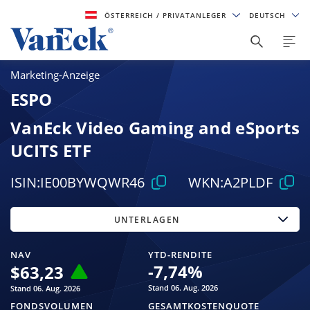
ÖSTERREICH
/ PRIVATANLEGER
DEUTSCH
Marketing-Anzeige
ESPO
VanEck Video Gaming and eSports
UCITS ETF
ISIN:
IE00BYWQWR46
WKN:
A2PLDF
UNTERLAGEN
NAV
YTD-RENDITE
-7,74
%
$
63,23
Stand 06. Aug. 2026
Stand 06. Aug. 2026
FONDSVOLUMEN
GESAMTKOSTENQUOTE