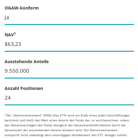
OGAW-konform
Ja
1
NAV
$63,23
Ausstehende Anteile
9.550.000
Anzahl Positionen
24
1
Der „Nettoinventarwert“ (NAV) aller ETFs wird am Ende eines jeden Geschäftstages
bestimmt und stellt den Wert eines Anteils des Fonds dar; er wird berechnet, indem
das Gesamtvermögen des Fonds abzüglich der Gesamtverbindlichkeiten durch die
Gesamtzahl der ausstehenden Anteile dividiert wird. Der Nettoinventarwert
entspricht nicht unbedingt dem untertägigen Handelswert des ETF. Anleger sollten