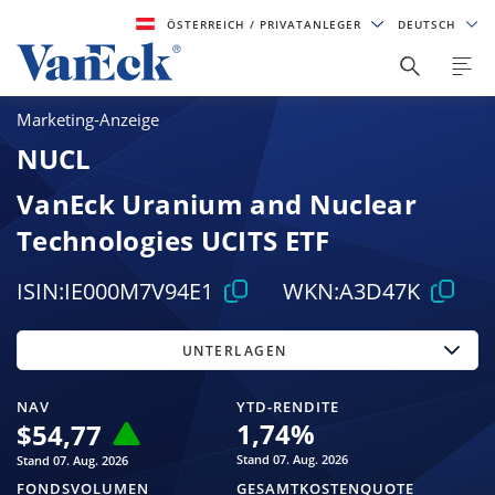
ÖSTERREICH
/ PRIVATANLEGER
DEUTSCH
Marketing-Anzeige
NUCL
VanEck Uranium and Nuclear
Technologies UCITS ETF
ISIN:
IE000M7V94E1
WKN:
A3D47K
UNTERLAGEN
NAV
YTD-RENDITE
1,74
%
$
54,77
Stand 07. Aug. 2026
Stand 07. Aug. 2026
FONDSVOLUMEN
GESAMTKOSTENQUOTE