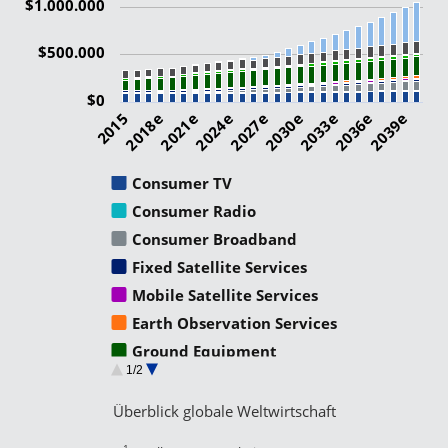
$1.000.000
$500.000
$0
2015
2021e
2027e
2033e
2039e
2018e
2024e
2030e
2036e
Consumer TV
Consumer Radio
Consumer Broadband
Fixed Satellite Services
Mobile Satellite Services
Earth Observation Services
Ground Equipment
1/2
Satellite Manufacturing
Satellite Launch
Überblick globale Weltwirtschaft
Non Satellite Industry