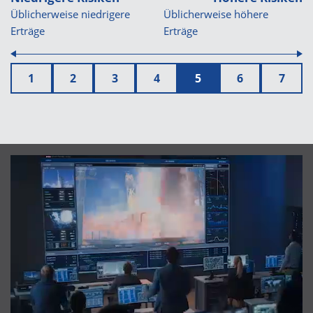
Üblicherweise niedrigere
Üblicherweise höhere
Erträge
Erträge
1
2
3
4
5
6
7