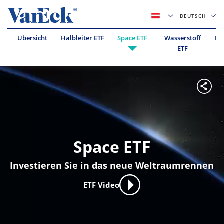
DEUTSCH
Übersicht
Halbleiter ETF
Space ETF
Wasserstoff
Es
ETF
Space ETF
Investieren Sie in das neue Weltraumrennen
ETF Video