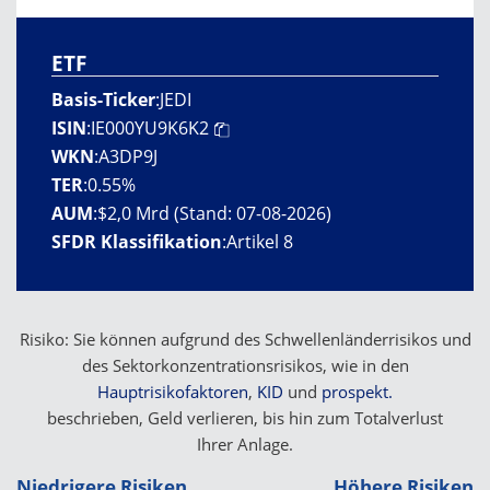
ETF
Basis-Ticker
:
JEDI
ISIN
:
IE000YU9K6K2
WKN
:
A3DP9J
TER
:
0.55%
AUM
:
$2,0 Mrd (Stand: 07-08-2026)
SFDR Klassifikation
:
Artikel 8
Risiko: Sie können aufgrund des Schwellenländerrisikos und
des Sektorkonzentrationsrisikos, wie in den
Hauptrisikofaktoren
,
KID
und
prospekt.
beschrieben, Geld verlieren, bis hin zum Totalverlust
Ihrer Anlage.
Niedrigere Risiken
Höhere Risiken