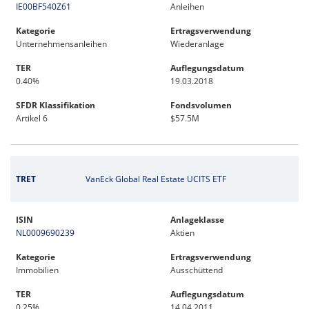
IE00BF540Z61
Anleihen
Kategorie
Ertragsverwendung
Unternehmensanleihen
Wiederanlage
TER
Auflegungsdatum
0.40%
19.03.2018
SFDR Klassifikation
Fondsvolumen
Artikel 6
$57.5M
TRET
VanEck Global Real Estate UCITS ETF
ISIN
Anlageklasse
NL0009690239
Aktien
Kategorie
Ertragsverwendung
Immobilien
Ausschüttend
TER
Auflegungsdatum
0.25%
14.04.2011