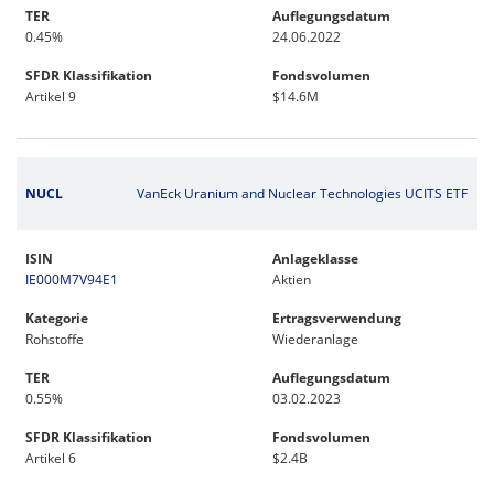
TER
Auflegungsdatum
0.45%
24.06.2022
SFDR Klassifikation
Fondsvolumen
Artikel 9
$14.6M
NUCL
VanEck Uranium and Nuclear Technologies UCITS ETF
ISIN
Anlageklasse
IE000M7V94E1
Aktien
Kategorie
Ertragsverwendung
Rohstoffe
Wiederanlage
TER
Auflegungsdatum
0.55%
03.02.2023
SFDR Klassifikation
Fondsvolumen
Artikel 6
$2.4B