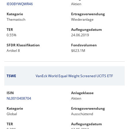
IE00BYWQWR46
Aktien
Kategorie
Ertragsverwendung
Thematisch
Wiederanlage
TER
Auflegungsdatum
0.55%
24.06.2019
SFDR Klassifikation
Fondsvolumen
Artikel 8
$623.1M
TSWE
VanEck World Equal Weight Screened UCITS ETF
ISIN
Anlageklasse
NL0010408704
Aktien
Kategorie
Ertragsverwendung
Global
Ausschüttend
TER
Auflegungsdatum