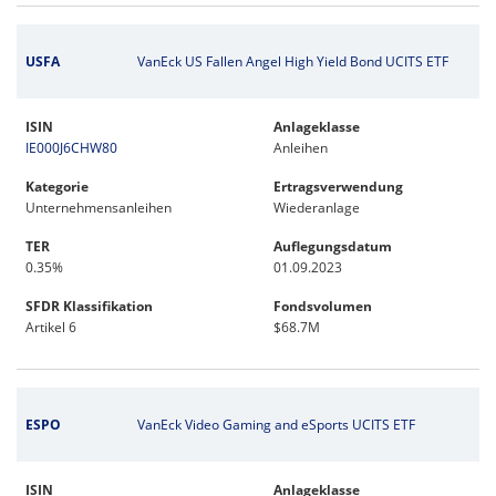
USFA
VanEck US Fallen Angel High Yield Bond UCITS ETF
ISIN
Anlageklasse
IE000J6CHW80
Anleihen
Kategorie
Ertragsverwendung
Unternehmensanleihen
Wiederanlage
TER
Auflegungsdatum
0.35%
01.09.2023
SFDR Klassifikation
Fondsvolumen
Artikel 6
$68.7M
ESPO
VanEck Video Gaming and eSports UCITS ETF
ISIN
Anlageklasse