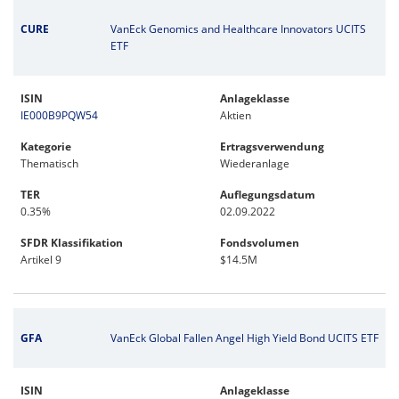
CURE
VanEck Genomics and Healthcare Innovators UCITS
ETF
ISIN
Anlageklasse
IE000B9PQW54
Aktien
Kategorie
Ertragsverwendung
Thematisch
Wiederanlage
TER
Auflegungsdatum
0.35%
02.09.2022
SFDR Klassifikation
Fondsvolumen
Artikel 9
$14.5M
GFA
VanEck Global Fallen Angel High Yield Bond UCITS ETF
ISIN
Anlageklasse