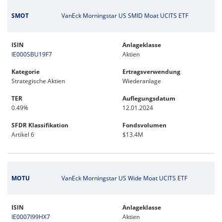
SMOT
VanEck Morningstar US SMID Moat UCITS ETF
ISIN
Anlageklasse
IE000SBU19F7
Aktien
Kategorie
Ertragsverwendung
Strategische Aktien
Wiederanlage
TER
Auflegungsdatum
0.49%
12.01.2024
SFDR Klassifikation
Fondsvolumen
Artikel 6
$13.4M
MOTU
VanEck Morningstar US Wide Moat UCITS ETF
ISIN
Anlageklasse
IE0007I99HX7
Aktien