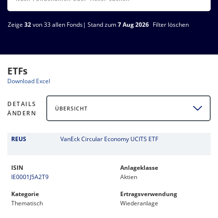
Zeige
32
von 33 allen Fonds| Stand zum
7 Aug 2026
Filter löschen
ETFs
Download Excel
DETAILS
ÜBERSICHT
ÄNDERN
REUS
VanEck Circular Economy UCITS ETF
ISIN
Anlageklasse
IE0001J5A2T9
Aktien
Kategorie
Ertragsverwendung
Thematisch
Wiederanlage