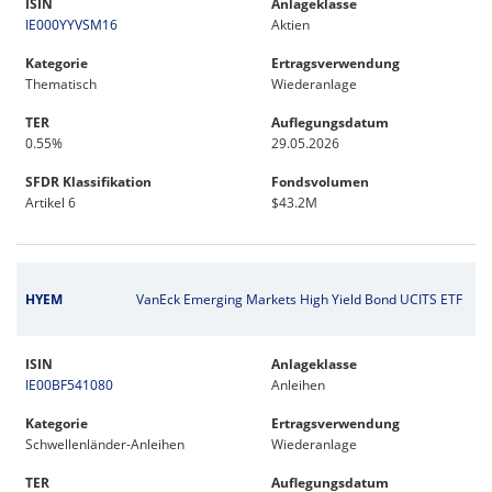
ISIN
Anlageklasse
IE000YYVSM16
Aktien
Kategorie
Ertragsverwendung
Thematisch
Wiederanlage
TER
Auflegungsdatum
0.55%
29.05.2026
SFDR Klassifikation
Fondsvolumen
Artikel 6
$43.2M
HYEM
VanEck Emerging Markets High Yield Bond UCITS ETF
ISIN
Anlageklasse
IE00BF541080
Anleihen
Kategorie
Ertragsverwendung
Schwellenländer-Anleihen
Wiederanlage
TER
Auflegungsdatum