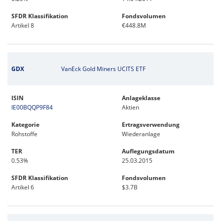
SFDR Klassifikation
Fondsvolumen
Artikel 8
€448.8M
GDX
VanEck Gold Miners UCITS ETF
ISIN
Anlageklasse
IE00BQQP9F84
Aktien
Kategorie
Ertragsverwendung
Rohstoffe
Wiederanlage
TER
Auflegungsdatum
0.53%
25.03.2015
SFDR Klassifikation
Fondsvolumen
Artikel 6
$3.7B