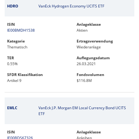
HDRO
VanEck Hydrogen Economy UCITS ETF
ISIN
Anlageklasse
IE00BMDH1538
Aktien
Kategorie
Ertragsverwendung
Thematisch
Wiederanlage
TER
Auflegungsdatum
0.55%
26.03.2021
SFDR Klassifikation
Fondsvolumen
Artikel 9
$116.8M
EMLC
VanEck J.P. Morgan EM Local Currency Bond UCITS
ETF
ISIN
Anlageklasse
IE00BDS67326
Anleihen