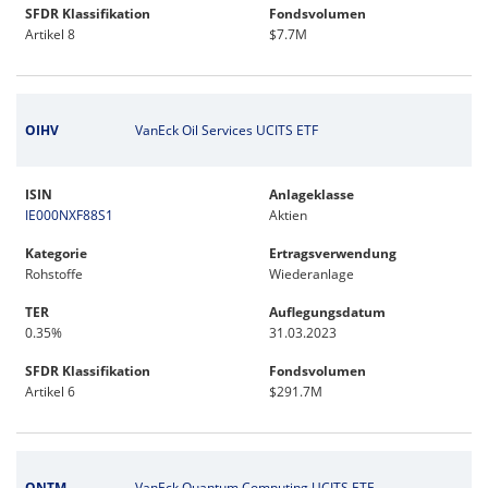
SFDR Klassifikation
Fondsvolumen
Artikel 8
$7.7M
OIHV
VanEck Oil Services UCITS ETF
ISIN
Anlageklasse
IE000NXF88S1
Aktien
Kategorie
Ertragsverwendung
Rohstoffe
Wiederanlage
TER
Auflegungsdatum
0.35%
31.03.2023
SFDR Klassifikation
Fondsvolumen
Artikel 6
$291.7M
QNTM
VanEck Quantum Computing UCITS ETF