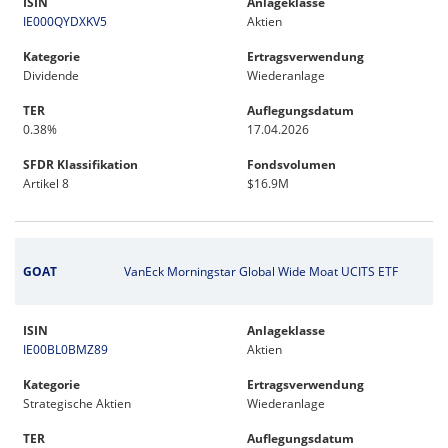
ISIN
Anlageklasse
IE000QYDXKV5
Aktien
Kategorie
Ertragsverwendung
Dividende
Wiederanlage
TER
Auflegungsdatum
0.38%
17.04.2026
SFDR Klassifikation
Fondsvolumen
Artikel 8
$16.9M
GOAT
VanEck Morningstar Global Wide Moat UCITS ETF
ISIN
Anlageklasse
IE00BL0BMZ89
Aktien
Kategorie
Ertragsverwendung
Strategische Aktien
Wiederanlage
TER
Auflegungsdatum