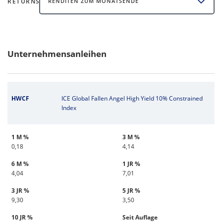
RETURNS
RENDITEN ZUM MONATSENDE
Unternehmensanleihen
HWCF
ICE Global Fallen Angel High Yield 10% Constrained
Index
1 M %
3 M %
0,18
4,14
6 M %
1 JR %
4,04
7,01
3 JR %
5 JR %
9,30
3,50
10 JR %
Seit Auflage