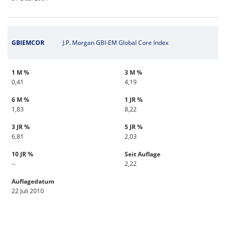
GBIEMCOR
J.P. Morgan GBI-EM Global Core Index
1 M %
3 M %
0,41
4,19
6 M %
1 JR %
1,83
8,22
3 JR %
5 JR %
6,81
2,03
10 JR %
Seit Auflage
--
2,22
Auflagedatum
22 Juli 2010