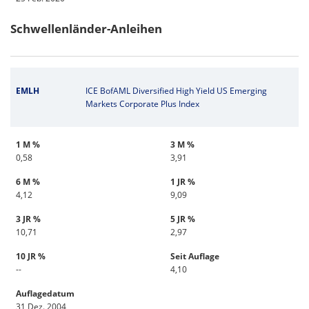
Schwellenländer-Anleihen
EMLH
ICE BofAML Diversified High Yield US Emerging
Markets Corporate Plus Index
1 M %
3 M %
0,58
3,91
6 M %
1 JR %
4,12
9,09
3 JR %
5 JR %
10,71
2,97
10 JR %
Seit Auflage
--
4,10
Auflagedatum
31 Dez. 2004