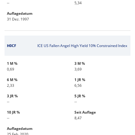
--
5,34
Auflagedatum
31 Dez. 1997
H0CF
ICE US Fallen Angel High Yield 10% Constrained Index
1 M %
3 M %
0,69
3,69
6 M %
1 JR %
2,33
6,56
3 JR %
5 JR %
--
--
10 JR %
Seit Auflage
--
8,47
Auflagedatum
25 Feb. 2020