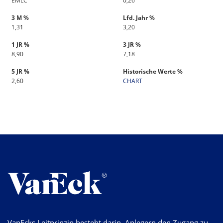
EMLC
0,26
3 M %
Lfd. Jahr %
1,31
3,20
1 JR %
3 JR %
8,90
7,18
5 JR %
Historische Werte %
2,60
CHART
VanEcks Leitprinzip besteht darin, Anlegern den Zugang zu