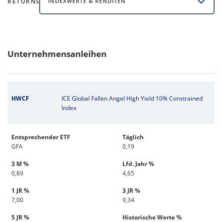
RETURNS
INDEXWERTE & RENDITEN
Unternehmensanleihen
HWCF
ICE Global Fallen Angel High Yield 10% Constrained
Index
Entsprechender ETF
Täglich
GFA
0,19
3 M %
Lfd. Jahr %
0,89
4,65
1 JR %
3 JR %
7,00
9,34
5 JR %
Historische Werte %