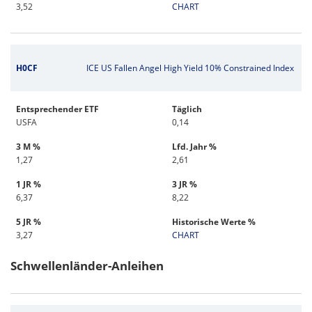
3,52
CHART
H0CF
ICE US Fallen Angel High Yield 10% Constrained Index
Entsprechender ETF
Täglich
USFA
0,14
3 M %
Lfd. Jahr %
1,27
2,61
1 JR %
3 JR %
6,37
8,22
5 JR %
Historische Werte %
3,27
CHART
Schwellenländer-Anleihen