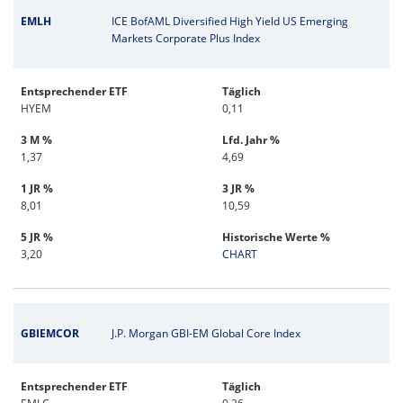
EMLH
ICE BofAML Diversified High Yield US Emerging
Markets Corporate Plus Index
Entsprechender ETF
Täglich
HYEM
0,11
3 M %
Lfd. Jahr %
1,37
4,69
1 JR %
3 JR %
8,01
10,59
5 JR %
Historische Werte %
3,20
CHART
GBIEMCOR
J.P. Morgan GBI-EM Global Core Index
Entsprechender ETF
Täglich