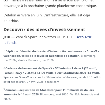
commence à ressembler moins à de la science-fiction et
davantage à la prochaine grande plateforme économique.
L’étalon arrivera en juin. L’infrastructure, elle, est déjà
en orbite.
Découvrir des idées d’investissement
JEDI
— VanEck Space Innovators UCITS ETF ·
Découvrir
le fonds
1
Dépôt confidentiel du dossier d’introduction en bourse de SpaceX –
valorisation, taille de la levée et calendrier de cotation.
Bloomberg,
mai 2026 ; VanEck Research, mai 2026.
2
e
Cadence de lancement de SpaceX – 50
mission Falcon 9 (26 avril),
e
Falcon Heavy / ViaSat-3 F3 (29 avril), 1 000
Starlink de 2026 (14 avril).
Space.com, SpaceX launches its 50th mission of the year, sends 25 Starlink
satellites to orbit, 27 avril 2026. space.com
3
Amazon – acquisition de Globalstar pour 11 milliards de dollars,
annoncée le 14 avril 2026.
Bloomberg, mai 2026 ; VanEck Research, mai
2026.