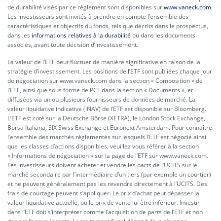
de durabilité visés par ce règlement sont disponibles sur
www.vaneck.com
.
Les investisseurs sont invités à prendre en compte l’ensemble des
caractéristiques et objectifs du fonds, tels que décrits dans le prospectus,
dans les
informations relatives à la durabilité
ou dans les documents
associés, avant toute décision d’investissement.
La valeur de l’ETF peut fluctuer de manière significative en raison de la
stratégie d’investissement. Les positions de l’ETF sont publiées chaque jour
de négociation sur www.vaneck.com dans la section « Composition » de
l’ETF, ainsi que sous forme de PCF dans la section « Documents », et
diffusées via un ou plusieurs fournisseurs de données de marché. La
valeur liquidative indicative (iNAV) de l’ETF est disponible sur Bloomberg.
L’ETF est coté sur la Deutsche Börse (XETRA), le London Stock Exchange,
Borsa Italiana, SIX Swiss Exchange et Euronext Amsterdam. Pour connaître
l’ensemble des marchés réglementés sur lesquels l’ETF est négocié ainsi
que les classes d’actions disponibles, veuillez vous référer à la section
« Informations de négociation » sur la page de l’ETF sur www.vaneck.com.
Les investisseurs doivent acheter et vendre les parts de l’UCITS sur le
marché secondaire par l’intermédiaire d’un tiers (par exemple un courtier)
et ne peuvent généralement pas les revendre directement à l’UCITS. Des
frais de courtage peuvent s’appliquer. Le prix d’achat peut dépasser la
valeur liquidative actuelle, ou le prix de vente lui être inférieur. Investir
dans l’ETF doit s’interpréter comme l’acquisition de parts de l’ETF et non