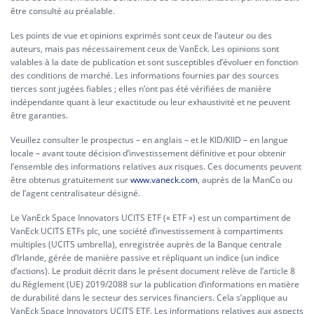
être consulté au préalable.
Les points de vue et opinions exprimés sont ceux de l’auteur ou des
auteurs, mais pas nécessairement ceux de VanEck. Les opinions sont
valables à la date de publication et sont susceptibles d’évoluer en fonction
des conditions de marché. Les informations fournies par des sources
tierces sont jugées fiables ; elles n’ont pas été vérifiées de manière
indépendante quant à leur exactitude ou leur exhaustivité et ne peuvent
être garanties.
Veuillez consulter le prospectus – en anglais – et le KID/KIID – en langue
locale – avant toute décision d’investissement définitive et pour obtenir
l’ensemble des informations relatives aux risques. Ces documents peuvent
être obtenus gratuitement sur
www.vaneck.com
, auprès de la ManCo ou
de l’agent centralisateur désigné.
Le VanEck Space Innovators UCITS ETF (« ETF ») est un compartiment de
VanEck UCITS ETFs plc, une société d’investissement à compartiments
multiples (UCITS umbrella), enregistrée auprès de la Banque centrale
d’Irlande, gérée de manière passive et répliquant un indice (un indice
d’actions). Le produit décrit dans le présent document relève de l’article 8
du Règlement (UE) 2019/2088 sur la publication d’informations en matière
de durabilité dans le secteur des services financiers. Cela s’applique au
VanEck Space Innovators UCITS ETF. Les informations relatives aux aspects