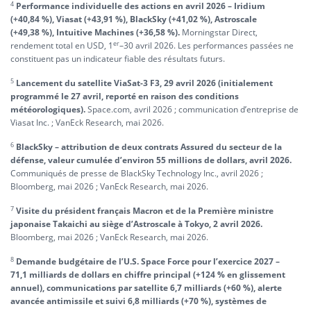
4
Performance individuelle des actions en avril 2026 – Iridium
(+40,84 %), Viasat (+43,91 %), BlackSky (+41,02 %), Astroscale
(+49,38 %), Intuitive Machines (+36,58 %).
Morningstar Direct,
er
rendement total en USD, 1
–30 avril 2026. Les performances passées ne
constituent pas un indicateur fiable des résultats futurs.
5
Lancement du satellite ViaSat-3 F3, 29 avril 2026 (initialement
programmé le 27 avril, reporté en raison des conditions
météorologiques).
Space.com, avril 2026 ; communication d’entreprise de
Viasat Inc. ; VanEck Research, mai 2026.
6
BlackSky – attribution de deux contrats Assured du secteur de la
défense, valeur cumulée d’environ 55 millions de dollars, avril 2026.
Communiqués de presse de BlackSky Technology Inc., avril 2026 ;
Bloomberg, mai 2026 ; VanEck Research, mai 2026.
7
Visite du président français Macron et de la Première ministre
japonaise Takaichi au siège d’Astroscale à Tokyo, 2 avril 2026.
Bloomberg, mai 2026 ; VanEck Research, mai 2026.
8
Demande budgétaire de l’U.S. Space Force pour l’exercice 2027 –
71,1 milliards de dollars en chiffre principal (+124 % en glissement
annuel), communications par satellite 6,7 milliards (+60 %), alerte
avancée antimissile et suivi 6,8 milliards (+70 %), systèmes de