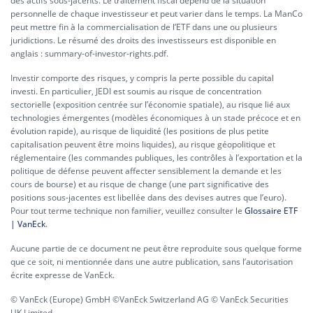
des actifs sous-jacents. Le traitement fiscal dépend de la situation
personnelle de chaque investisseur et peut varier dans le temps. La ManCo
peut mettre fin à la commercialisation de l’ETF dans une ou plusieurs
juridictions. Le résumé des droits des investisseurs est disponible en
anglais :
summary-of-investor-rights.pdf.
Investir comporte des risques, y compris la perte possible du capital
investi. En particulier, JEDI est soumis au risque de concentration
sectorielle (exposition centrée sur l’économie spatiale), au risque lié aux
technologies émergentes (modèles économiques à un stade précoce et en
évolution rapide), au risque de liquidité (les positions de plus petite
capitalisation peuvent être moins liquides), au risque géopolitique et
réglementaire (les commandes publiques, les contrôles à l’exportation et la
politique de défense peuvent affecter sensiblement la demande et les
cours de bourse) et au risque de change (une part significative des
positions sous-jacentes est libellée dans des devises autres que l’euro).
Pour tout terme technique non familier, veuillez consulter le
Glossaire ETF
| VanEck
.
Aucune partie de ce document ne peut être reproduite sous quelque forme
que ce soit, ni mentionnée dans une autre publication, sans l’autorisation
écrite expresse de VanEck.
© VanEck (Europe) GmbH ©VanEck Switzerland AG © VanEck Securities
UK Limited