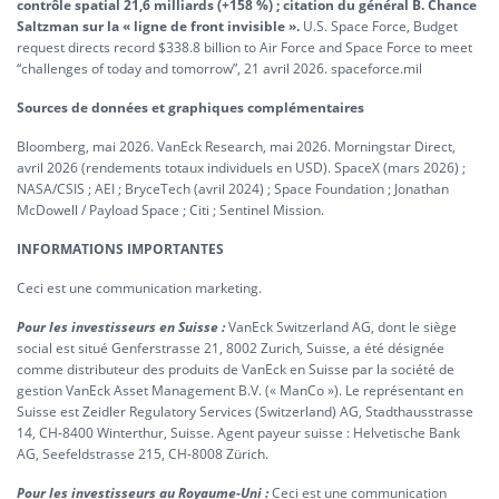
contrôle spatial 21,6 milliards (+158 %) ; citation du général B. Chance
Saltzman sur la « ligne de front invisible ».
U.S. Space Force, Budget
request directs record $338.8 billion to Air Force and Space Force to meet
“challenges of today and tomorrow”, 21 avril 2026. spaceforce.mil
Sources de données et graphiques complémentaires
Bloomberg, mai 2026. VanEck Research, mai 2026. Morningstar Direct,
avril 2026 (rendements totaux individuels en USD). SpaceX (mars 2026) ;
NASA/CSIS ; AEI ; BryceTech (avril 2024) ; Space Foundation ; Jonathan
McDowell / Payload Space ; Citi ; Sentinel Mission.
INFORMATIONS IMPORTANTES
Ceci est une communication marketing.
Pour les investisseurs en Suisse :
VanEck Switzerland AG, dont le siège
social est situé Genferstrasse 21, 8002 Zurich, Suisse, a été désignée
comme distributeur des produits de VanEck en Suisse par la société de
gestion VanEck Asset Management B.V. (« ManCo »). Le représentant en
Suisse est Zeidler Regulatory Services (Switzerland) AG, Stadthausstrasse
14, CH-8400 Winterthur, Suisse. Agent payeur suisse : Helvetische Bank
AG, Seefeldstrasse 215, CH-8008 Zürich.
Pour les investisseurs au Royaume-Uni :
Ceci est une communication