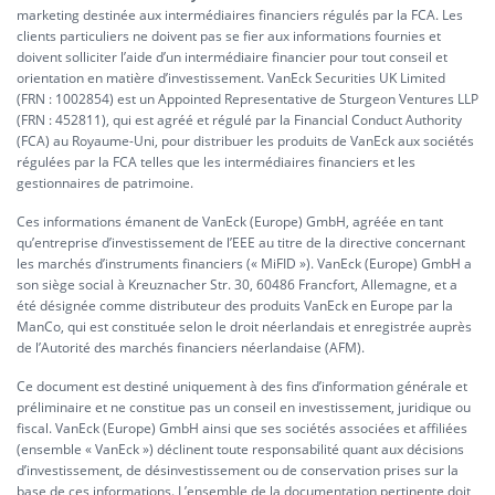
marketing destinée aux intermédiaires financiers régulés par la FCA. Les
clients particuliers ne doivent pas se fier aux informations fournies et
doivent solliciter l’aide d’un intermédiaire financier pour tout conseil et
orientation en matière d’investissement. VanEck Securities UK Limited
(FRN : 1002854) est un Appointed Representative de Sturgeon Ventures LLP
(FRN : 452811), qui est agréé et régulé par la Financial Conduct Authority
(FCA) au Royaume-Uni, pour distribuer les produits de VanEck aux sociétés
régulées par la FCA telles que les intermédiaires financiers et les
gestionnaires de patrimoine.
Ces informations émanent de VanEck (Europe) GmbH, agréée en tant
qu’entreprise d’investissement de l’EEE au titre de la directive concernant
les marchés d’instruments financiers (« MiFID »). VanEck (Europe) GmbH a
son siège social à Kreuznacher Str. 30, 60486 Francfort, Allemagne, et a
été désignée comme distributeur des produits VanEck en Europe par la
ManCo, qui est constituée selon le droit néerlandais et enregistrée auprès
de l’Autorité des marchés financiers néerlandaise (AFM).
Ce document est destiné uniquement à des fins d’information générale et
préliminaire et ne constitue pas un conseil en investissement, juridique ou
fiscal. VanEck (Europe) GmbH ainsi que ses sociétés associées et affiliées
(ensemble « VanEck ») déclinent toute responsabilité quant aux décisions
d’investissement, de désinvestissement ou de conservation prises sur la
base de ces informations. L’ensemble de la documentation pertinente doit