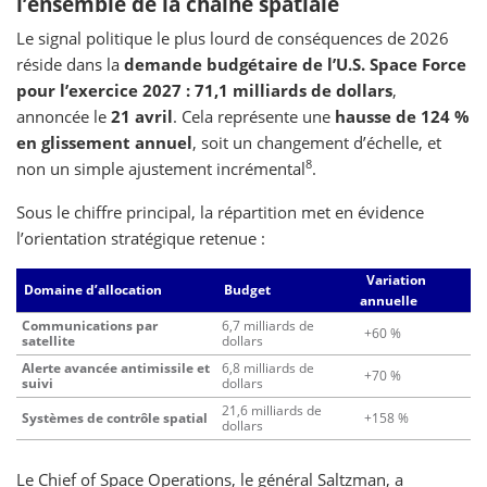
l’ensemble de la chaîne spatiale
Le signal politique le plus lourd de conséquences de 2026
réside dans la
demande budgétaire de l’U.S. Space Force
pour l’exercice 2027 : 71,1 milliards de dollars
,
annoncée le
21 avril
. Cela représente une
hausse de 124 %
en glissement annuel
, soit un changement d’échelle, et
8
non un simple ajustement incrémental
.
Sous le chiffre principal, la répartition met en évidence
l’orientation stratégique retenue :
Variation
Domaine d’allocation
Budget
annuelle
Communications par
6,7 milliards de
+60 %
satellite
dollars
Alerte avancée antimissile et
6,8 milliards de
+70 %
suivi
dollars
21,6 milliards de
Systèmes de contrôle spatial
+158 %
dollars
Le Chief of Space Operations, le général Saltzman, a