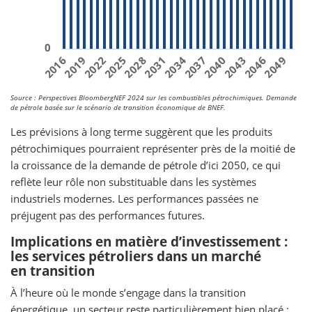
0
2031
2019
2040
2028
2049
2016
2037
2025
2046
2034
2022
2043
Source : Perspectives BloombergNEF 2024 sur les combustibles pétrochimiques. Demande
de pétrole basée sur le scénario de transition économique de BNEF.
Les prévisions à long terme suggèrent que les produits
pétrochimiques pourraient représenter près de la moitié de
la croissance de la demande de pétrole d’ici 2050, ce qui
reflète leur rôle non substituable dans les systèmes
industriels modernes. Les performances passées ne
préjugent pas des performances futures.
Implications en matière d’investissement :
les services pétroliers dans un marché
en transition
À l’heure où le monde s’engage dans la transition
énergétique, un secteur reste particulièrement bien placé :