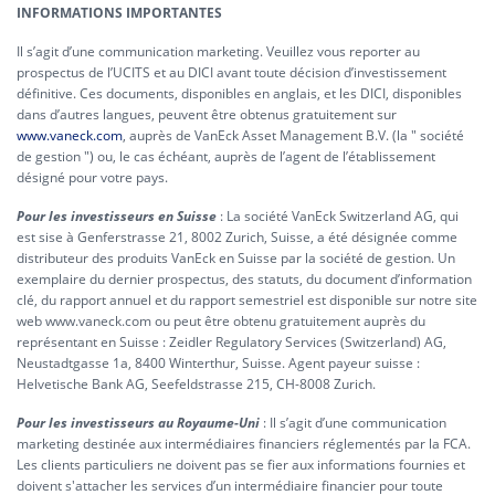
INFORMATIONS IMPORTANTES
Il s’agit d’une communication marketing. Veuillez vous reporter au
prospectus de l’UCITS et au DICI avant toute décision d’investissement
définitive. Ces documents, disponibles en anglais, et les DICI, disponibles
dans d’autres langues, peuvent être obtenus gratuitement sur
www.vaneck.com
, auprès de VanEck Asset Management B.V. (la " société
de gestion ") ou, le cas échéant, auprès de l’agent de l’établissement
désigné pour votre pays.
Pour les investisseurs en Suisse
: La société VanEck Switzerland AG, qui
est sise à Genferstrasse 21, 8002 Zurich, Suisse, a été désignée comme
distributeur des produits VanEck en Suisse par la société de gestion. Un
exemplaire du dernier prospectus, des statuts, du document d’information
clé, du rapport annuel et du rapport semestriel est disponible sur notre site
web www.vaneck.com ou peut être obtenu gratuitement auprès du
représentant en Suisse : Zeidler Regulatory Services (Switzerland) AG,
Neustadtgasse 1a, 8400 Winterthur, Suisse. Agent payeur suisse :
Helvetische Bank AG, Seefeldstrasse 215, CH-8008 Zurich.
Pour les investisseurs au Royaume-Uni
: Il s’agit d’une communication
marketing destinée aux intermédiaires financiers réglementés par la FCA.
Les clients particuliers ne doivent pas se fier aux informations fournies et
doivent s'attacher les services d’un intermédiaire financier pour toute