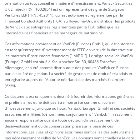
orientation ou tout conseil en matière d’investissement. VanEck Securities
UK Limited (FRN : 1002854) est un représentant désigné de Sturgeon
Ventures LLP (FRN : 452811), qui est autorisée et réglementée par la
Financial Conduct Authority (FCA) au Royaume-Uni, à distribuer les produits
de VanEck aux entreprises réglementées par la FCA, telles que les
intermédiaires financiers et les managers de patrimoine.
Ces informations proviennent de VanEck (Europe) GmbH, qui est autorisée
en tant qu’entreprise d’investissement de l’EEE en vertu de la directive sur
les marchés d’instruments financiers (" MiFiD "). Le siège social de VanEck
(Europe) GmbH est situé à Kreuznacher Str. 30, 60486 Francfort,
Allemagne, et a été nommé distributeur des produits VanEck en Europe
par la société de gestion. La société de gestion est de droit néerlandais et
enregistrée auprès de l’Autorité néerlandaise des marchés financiers
(AFM).
Ce document est uniquement destiné à fournir des informations générales
et préliminaires et ne doit pas être interprété comme un conseil
d’investissement, juridique ou fiscal. VanEck (Europe) GmbH et ses sociétés
associées et affiliées (dénommées conjointement " VanEck ") n’assument
aucune responsabilité quant à toute décision d’investissement, de
désinvestissement ou de conservation prise sur la base de ces
informations. Les vues et opinions exprimées sont celles des auteurs mais
pas nécessairement celles de VanEck. Les opinions sont actuelles à la date