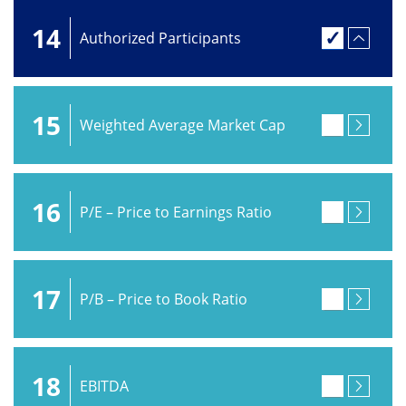
14
Authorized Participants
15
Weighted Average Market Cap
16
P/E – Price to Earnings Ratio
17
P/B – Price to Book Ratio
18
EBITDA