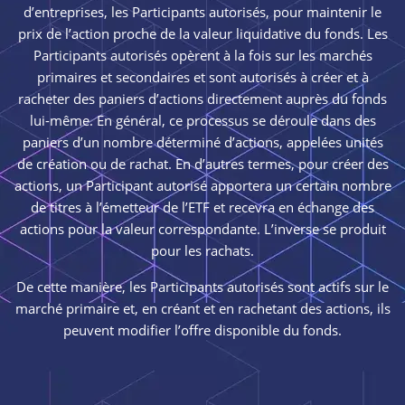
d’entreprises, les Participants autorisés, pour maintenir le
prix de l’action proche de la valeur liquidative du fonds. Les
Participants autorisés opèrent à la fois sur les marchés
primaires et secondaires et sont autorisés à créer et à
racheter des paniers d’actions directement auprès du fonds
lui-même. En général, ce processus se déroule dans des
paniers d’un nombre déterminé d’actions, appelées unités
de création ou de rachat. En d’autres termes, pour créer des
actions, un Participant autorisé apportera un certain nombre
de titres à l’émetteur de l’ETF et recevra en échange des
actions pour la valeur correspondante. L’inverse se produit
pour les rachats.
De cette manière, les Participants autorisés sont actifs sur le
marché primaire et, en créant et en rachetant des actions, ils
peuvent modifier l’offre disponible du fonds.