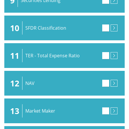
9
Securities Lending
10
SFDR Classification
11
TER - Total Expense Ratio
12
NAV
13
Market Maker