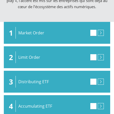
play », l’accent est mis sur les entreprises qui sont déjà au
cœur de l’écosystème des actifs numériques.
1
Market Order
2
Limit Order
3
Distributing ETF
4
Accumulating ETF