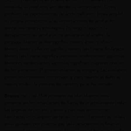
tonelada, el nivel más alto desde su lanzamiento. China
prohibió las exportaciones de ácido sulfúrico. Rusia amplió
su propia prohibición a las exportaciones de azufre. No
existe una reserva estratégica. En ningún lugar. Y la
desaparición del azufre no se detiene en el azufre. Se
propaga. Menos azufre significa menos ácido sulfúrico.
Menos ácido sulfúrico significa menos fertilizante fosfatado.
Menos fertilizante significa menores rendimientos agrícolas.
Menores rendimientos agrícolas significan mayores precios
de los alimentos. El primer eslabón se rompe y cada eslabón
posterior lo resiente con rezago, y para cuando el daño se
vuelve visible, la ventana de siembra ya se ha cerrado.
Bromo
, del cual 75% proviene del Mar Muerto, está
presente en los retardantes de flama de prácticamente todas
las tarjetas de circuito, cables y carcasas electrónicas
fabricadas en cualquier parte del mundo. También se utiliza
en el grabado por plasma que talla características finas en
semiconductores avanzados. Al igual que el helio y el azufre,