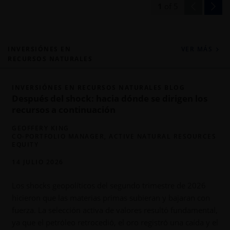
1
of
5
INVERSIÓNES EN
VER MÁS
RECURSOS NATURALES
INVERSIÓNES EN RECURSOS NATURALES BLOG
Después del shock: hacia dónde se dirigen los
recursos a continuación
GEOFFERY KING
CO-PORTFOLIO MANAGER, ACTIVE NATURAL RESOURCES
EQUITY
14 JULIO 2026
Los shocks geopolíticos del segundo trimestre de 2026
s
hicieron que las materias primas subieran y bajaran con
e
fuerza. La selección activa de valores resultó fundamental,
s
ya que el petróleo retrocedió, el oro registró una caída y el