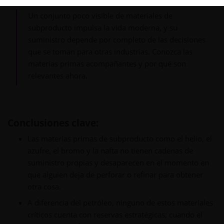
Un conjunto poco visible de materiales de
subproducto impulsa la vida moderna, y su
suministro depende por completo de las decisiones
que se toman para otras industrias. Conozca las
materias primas acompañantes y por qué son
relevantes ahora.
Conclusiones clave:
Las materias primas de subproducto como el helio, el
azufre, el bromo y la nafta no tienen cadenas de
suministro propias y desaparecen en el momento en
que alguien deja de perforar o refinar para obtener
otra cosa.
A diferencia del petróleo, ninguno de estos materiales
críticos cuenta con reservas estratégicas; cuando el