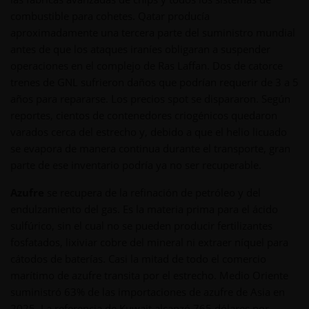
combustible para cohetes. Qatar producía
aproximadamente una tercera parte del suministro mundial
antes de que los ataques iraníes obligaran a suspender
operaciones en el complejo de Ras Laffan. Dos de catorce
trenes de GNL sufrieron daños que podrían requerir de 3 a 5
años para repararse. Los precios spot se dispararon. Según
reportes, cientos de contenedores criogénicos quedaron
varados cerca del estrecho y, debido a que el helio licuado
se evapora de manera continua durante el transporte, gran
parte de ese inventario podría ya no ser recuperable.
Azufre
se recupera de la refinación de petróleo y del
endulzamiento del gas. Es la materia prima para el ácido
sulfúrico, sin el cual no se pueden producir fertilizantes
fosfatados, lixiviar cobre del mineral ni extraer níquel para
cátodos de baterías. Casi la mitad de todo el comercio
marítimo de azufre transita por el estrecho. Medio Oriente
suministró 63% de las importaciones de azufre de Asia en
2025. La referencia de Kuwait alcanzó 765 dólares por