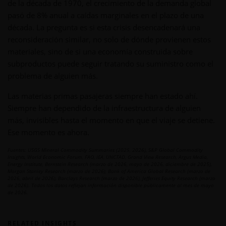
de la década de 1970, el crecimiento de la demanda global
pasó de 8% anual a caídas marginales en el plazo de una
década. La pregunta es si esta crisis desencadenará una
reconsideración similar, no solo de dónde provienen estos
materiales, sino de si una economía construida sobre
subproductos puede seguir tratando su suministro como el
problema de alguien más.
Las materias primas pasajeras siempre han estado ahí.
Siempre han dependido de la infraestructura de alguien
más, invisibles hasta el momento en que el viaje se detiene.
Ese momento es ahora.
Fuentes: USGS Mineral Commodity Summaries (2025, 2026), S&P Global Commodity
Insights, World Economic Forum, FAO, IEA, UNCTAD, Grand View Research, Argus Media,
Energy Institute, Bernstein Research (marzo de 2026, mayo de 2026, diciembre de 2025),
Morgan Stanley Research (marzo de 2026), Bank of America Global Research (marzo de
2026, abril de 2026), Barclays Research (marzo de 2026), Jefferies Equity Research (marzo
de 2026). Todos los datos reflejan información disponible públicamente al mes de mayo
de 2026.
RELATED INSIGHTS