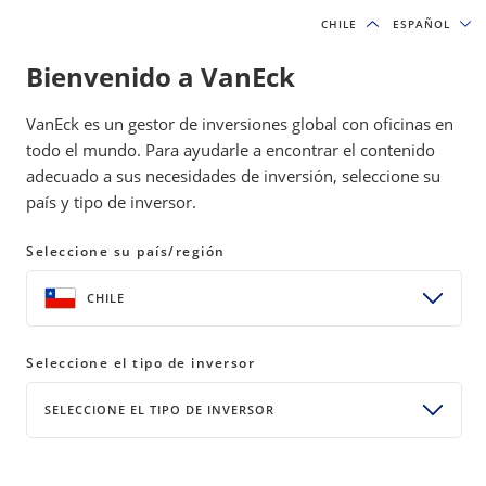
CHILE
CHILE
ESPAÑOL
ESPAÑOL
Bienvenido a VanEck
IDEAS DE INVERSIÓN Y RECURSOS EDUCATIVOS
VanEck es un gestor de inversiones global con oficinas en
INVERSIÓNES EN RECURSOS NATURALES
todo el mundo. Para ayudarle a encontrar el contenido
adecuado a sus necesidades de inversión, seleccione su
país y tipo de inversor.
Commodities oportunistas: las
cadenas de suministro que
Seleccione su país/región
nadie posee
CHILE
19 mayo 2026
READ TIME 8 MIN
Seleccione el tipo de inversor
Bylines
Antonio De Pinho
SELECCIONE EL TIPO DE INVERSOR
Senior Analyst, Natural Resources Equity Strategy