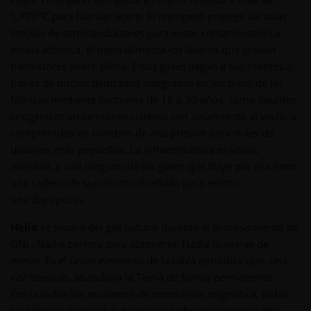
1,700°C para fabricar acero. El nitrógeno protege las salas
limpias de semiconductores para evitar contaminación a
escala atómica. El neón alimenta los láseres que graban
transistores sobre silicio. Estos gases llegan a sus clientes a
través de ductos dedicados integrados en los pisos de las
fábricas mediante contratos de 15 a 30 años, como líquidos
criogénicos en camiones cisterna con aislamiento al vacío, o
comprimidos en cilindros de alta presión para miles de
usuarios más pequeños. La infraestructura es vasta,
invisible, y casi ninguno de los gases que fluye por ella tiene
una cadena de suministro diseñada para resistir
una disrupción.
Helio
se separa del gas natural durante el procesamiento de
GNL. Nadie perfora para obtenerlo. Nadie lo extrae de
minas. Es el único elemento de la tabla periódica que, una
vez liberado, abandona la Tierra de forma permanente.
Enfría todos los escáneres de resonancia magnética, todas
las fábricas avanzadas de chips y todos los sistemas de