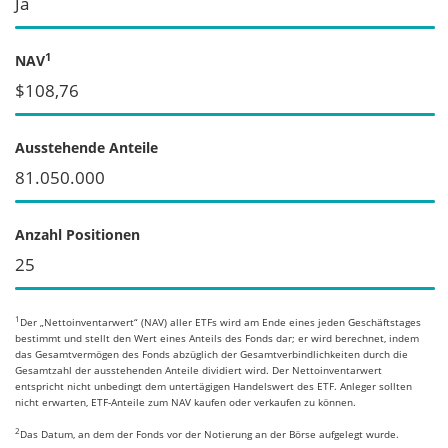
Ja
1
NAV
$108,76
Ausstehende Anteile
81.050.000
Anzahl Positionen
25
1
Der „Nettoinventarwert“ (NAV) aller ETFs wird am Ende eines jeden Geschäftstages
bestimmt und stellt den Wert eines Anteils des Fonds dar; er wird berechnet, indem
das Gesamtvermögen des Fonds abzüglich der Gesamtverbindlichkeiten durch die
Gesamtzahl der ausstehenden Anteile dividiert wird. Der Nettoinventarwert
entspricht nicht unbedingt dem untertägigen Handelswert des ETF. Anleger sollten
nicht erwarten, ETF-Anteile zum NAV kaufen oder verkaufen zu können.
2
Das Datum, an dem der Fonds vor der Notierung an der Börse aufgelegt wurde.