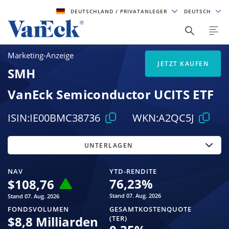
DEUTSCHLAND
/ PRIVATANLEGER
DEUTSCH
Marketing-Anzeige
JETZT KAUFEN
SMH
VanEck Semiconductor UCITS ETF
ISIN:
IE00BMC38736
WKN:
A2QC5J
UNTERLAGEN
NAV
YTD-RENDITE
76,23
%
$
108,76
Stand 07. Aug. 2026
Stand 07. Aug. 2026
FONDSVOLUMEN
GESAMTKOSTENQUOTE
$
8,8 Milliarden
(TER)