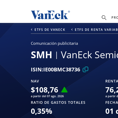
PR
ETFS DE VANECK
ETFS DE RENTA VARIA
Comunicación publicitaria
SMH
VanEck Semi
ISIN:
IE00BMC38736
NAV
RENTA
$
108,76
76,
a partir del 07 ago. 2026
a partir 
RATIO DE GASTOS TOTALES
FECHA
0,35
%
01 