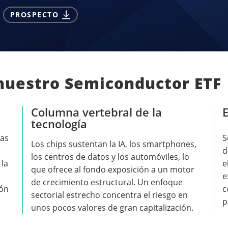
PROSPECTO
 nuestro Semiconductor ETF
Columna vertebral de la
E
tecnología
tas
S
Los chips sustentan la IA, los smartphones,
d
los centros de datos y los automóviles, lo
 la
e
que ofrece al fondo exposición a un motor
e
de crecimiento estructural. Un enfoque
ión
c
sectorial estrecho concentra el riesgo en
p
unos pocos valores de gran capitalización.