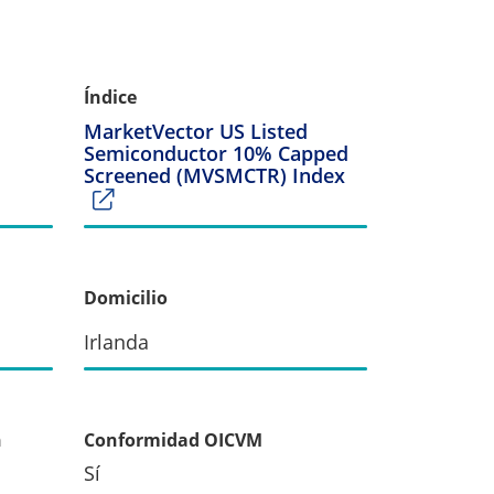
Índice
MarketVector US Listed
Semiconductor 10% Capped
Screened (MVSMCTR) Index
Domicilio
Irlanda
n
Conformidad OICVM
Sí