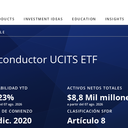
ODUCTS
INVESTMENT IDEAS
EDUCATION
INSIGHTS
BLE
conductor UCITS ETF
BILIDAD YTD
ACTIVOS NETOS TOTALES
23
%
$
8,8 Mil millon
del 07 ago. 2026
a partir del 07 ago. 2026
 DE COMIENZO
CLASIFICACIÓN SFDR
dic. 2020
Artículo 8