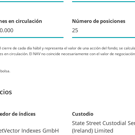
nes en circulación
Número de posiciones
0.000
25
l cierre de cada día hábil y representa el valor de una acción del fondo; se calcul
ones en circulación. El NAV no coincide necesariamente con el valor de negociaci
 bolsa.
cios
edor de índices
Custodio
State Street Custodial Se
etVector Indexes GmbH
(Ireland) Limited