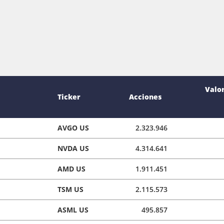
Valo
Ticker
Acciones
AVGO US
2.323.946
NVDA US
4.314.641
AMD US
1.911.451
TSM US
2.115.573
ASML US
495.857