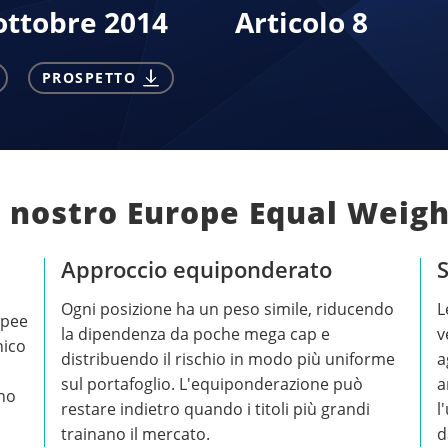
ottobre 2014
Articolo 8
PROSPETTO
l nostro Europe Equal Weigh
Approccio equiponderato
S
Ogni posizione ha un peso simile, riducendo
L
opee
la dipendenza da poche mega cap e
v
nico
distribuendo il rischio in modo più uniforme
a
sul portafoglio. L'equiponderazione può
a
ono
restare indietro quando i titoli più grandi
l
trainano il mercato.
d