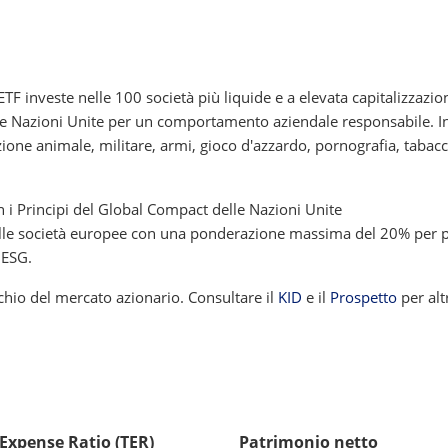
nveste nelle 100 società più liquide e a elevata capitalizzazione 
lle Nazioni Unite per un comportamento aziendale responsabile. In
azione animale, militare, armi, gioco d'azzardo, pornografia, tabac
n i Principi del Global Compact delle Nazioni Unite
 alle società europee con una ponderazione massima del 20% per 
 ESG.
ischio del mercato azionario. Consultare il
KID
e il
Prospetto
per alt
 Expense Ratio (TER)
Patrimonio netto