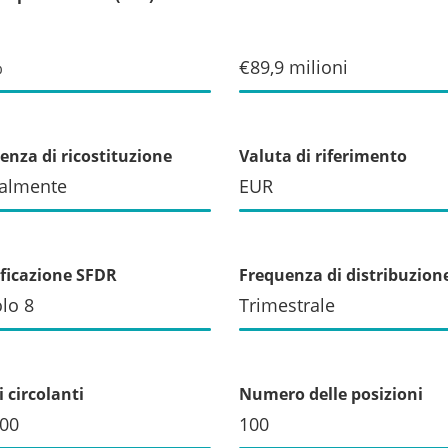
%
€89,9 milioni
enza di ricostituzione
Valuta di riferimento
almente
EUR
ificazione SFDR
Frequenza di distribuzion
olo 8
Trimestrale
 circolanti
Numero delle posizioni
000
100