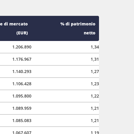
e di mercato
% di patrimonio
(EUR)
netto
1.206.890
1,34
1.176.967
1,31
1.140.293
1,27
1.106.428
1,23
1.095.800
1,22
1.089.959
1,21
1.085.083
1,21
1.067.607
1,19