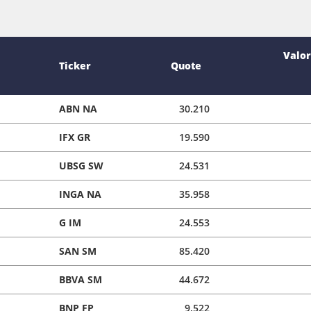
Valor
Ticker
Quote
ABN NA
30.210
IFX GR
19.590
UBSG SW
24.531
INGA NA
35.958
G IM
24.553
SAN SM
85.420
BBVA SM
44.672
BNP FP
9.522