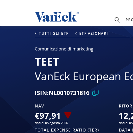
PR
TUTTI GLI ETF
ETF AZIONARI
Comunicazione di marketing
TEET
VanEck European Eq
ISIN:
NL0010731816
NAV
RITOR
€97,91
12,
dati al 05 agosto 2026
dati al 0
TOTAL EXPENSE RATIO (TER)
DATA 