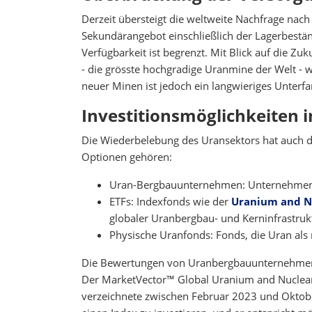
Derzeit übersteigt die weltweite Nachfrage na
Sekundärangebot einschließlich der Lagerbestän
Verfügbarkeit ist begrenzt. Mit Blick auf die Z
- die grösste hochgradige Uranmine der Welt - 
neuer Minen ist jedoch ein langwieriges Unterfa
Investitionsmöglichkeiten 
Die Wiederbelebung des Uransektors hat auch da
Optionen gehören:
Uran-Bergbauunternehmen: Unternehmen, d
ETFs: Indexfonds wie der
Uranium and Nu
globaler Uranbergbau- und Kerninfrastru
Physische Uranfonds: Fonds, die Uran als 
Die Bewertungen von Uranbergbauunternehmen s
Der MarketVector™ Global Uranium and Nuclear E
verzeichnete zwischen Februar 2023 und Oktober