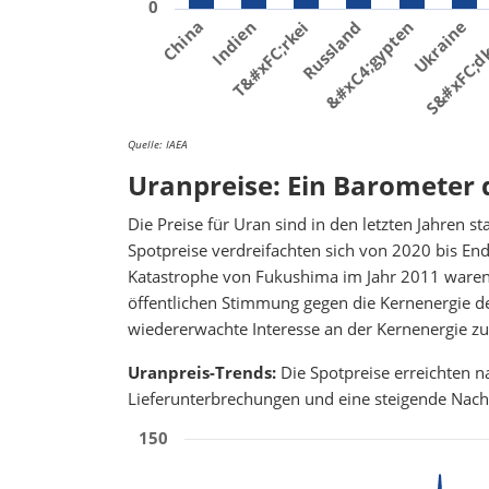
0
China
Indien
T&#xFC;rkei
Russland
&#xC4;gypten
Ukraine
S&#xFC;d
Quelle: IAEA
Uranpreise: Ein Barometer 
Die Preise für Uran sind in den letzten Jahren s
Spotpreise verdreifachten sich von 2020 bis End
Katastrophe von Fukushima im Jahr 2011 waren 
öffentlichen Stimmung gegen die Kernenergie deu
wiedererwachte Interesse an der Kernenergie zu 
Uranpreis-Trends:
Die Spotpreise erreichten 
Lieferunterbrechungen und eine steigende Nachf
150