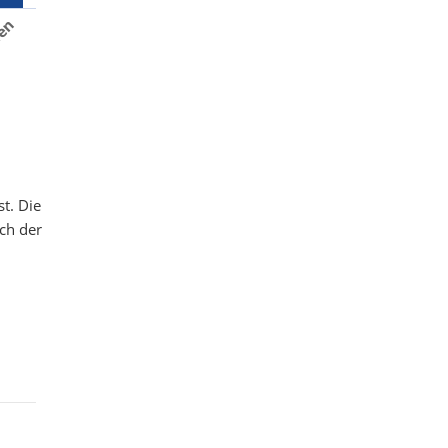
ien
t. Die
ach der