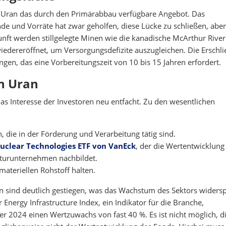
ch Uran das durch den Primärabbau verfügbare Angebot. Das
de und Vorräte hat zwar geholfen, diese Lücke zu schließen, aber
ukunft werden stillgelegte Minen wie die kanadische McArthur Rive
wiedereröffnet, um Versorgungsdefizite auszugleichen. Die Erschl
ngen, das eine Vorbereitungszeit von 10 bis 15 Jahren erfordert.
in Uran
s Interesse der Investoren neu entfacht. Zu den wesentlichen
ie in der Förderung und Verarbeitung tätig sind.
clear Technologies ETF von VanEck
, der die Wertentwicklung
kturunternehmen nachbildet.
materiellen Rohstoff halten.
ind deutlich gestiegen, was das Wachstum des Sektors widerspi
nergy Infrastructure Index, ein Indikator für die Branche,
 2024 einen Wertzuwachs von fast 40 %. Es ist nicht möglich, di