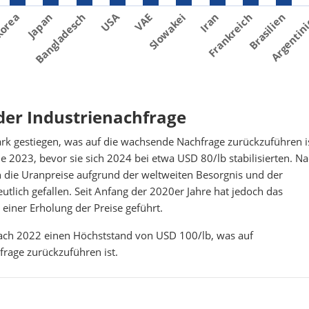
USA
VAE
Slowakei
Iran
Frankreich
Brasilien
Argentin
korea
Japan
Bangladesch
der Industrienachfrage
tark gestiegen, was auf die wachsende Nachfrage zurückzuführen is
e 2023, bevor sie sich 2024 bei etwa USD 80/lb stabilisierten. N
die Uranpreise aufgrund der weltweiten Besorgnis und der
tlich gefallen. Seit Anfang der 2020er Jahre hat jedoch das
einer Erholung der Preise geführt.
nach 2022 einen Höchststand von USD 100/lb, was auf
rage zurückzuführen ist.