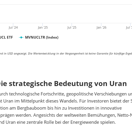
Jul '24
Jan '25
Jul '25
Jan '26
Jul 
UCL ETF
MVNUCLTR (Index)
d in USD angezeigt. Die Wertentwicklung in der Vergangenheit ist keine Garantie für künftige Erge
 Die strategische Bedeutung von Uran
urch technologische Fortschritte, geopolitische Verschiebungen 
t Uran im Mittelpunkt dieses Wandels. Für Investoren bietet der 
tion am Bergbauboom bis hin zu Investitionen in innovative
e prägen werden. Angesichts der weltweiten Bemühungen, Netto-N
d Uran eine zentrale Rolle bei der Energiewende spielen.