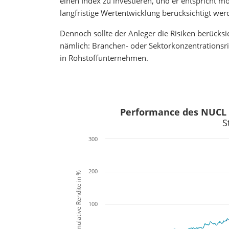
einen Index zu investieren, und er entspricht m
langfristige Wertentwicklung berücksichtigt wer
Dennoch sollte der Anleger die Risiken berücksi
nämlich: Branchen- oder Sektorkonzentrationsris
in Rohstoffunternehmen.
x
x
Performance des NUCL E
S
300
200
Kumulative Rendite in %
100