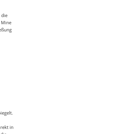
 die
r Mine
ießung
egelt.
rekt in