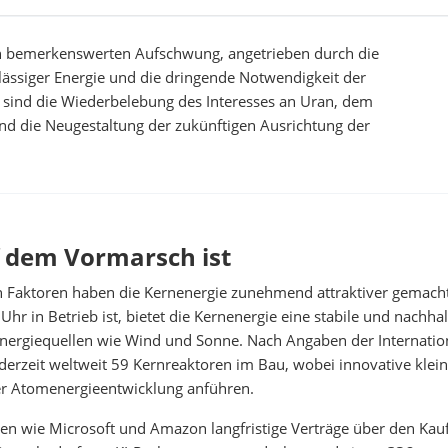
nen bemerkenswerten Aufschwung, angetrieben durch die
lässiger Energie und die dringende Notwendigkeit der
n sind die Wiederbelebung des Interesses an Uran, dem
und die Neugestaltung der zukünftigen Ausrichtung der
 dem Vormarsch ist
en Faktoren haben die Kernenergie zunehmend attraktiver gemach
hr in Betrieb ist, bietet die Kernenergie eine stabile und nachhal
 Energiequellen wie Wind und Sonne. Nach Angaben der Internatio
derzeit weltweit 59 Kernreaktoren im Bau, wobei innovative klei
er Atomenergieentwicklung anführen.
n wie Microsoft und Amazon langfristige Verträge über den Kau