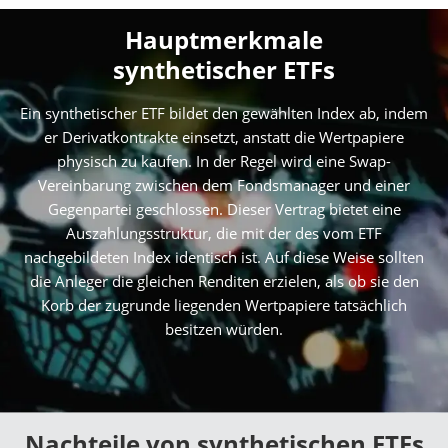
Hauptmerkmale
synthetischer ETFs
Ein synthetischer ETF bildet den gewählten Index ab, indem
er Derivatkontrakte einsetzt, anstatt die Wertpapiere
physisch zu kaufen. In der Regel wird eine Swap-
Vereinbarung zwischen dem Fondsmanager und einer
Gegenpartei geschlossen. Dieser Vertrag bietet eine
Auszahlungsstruktur, die mit der des vom ETF
nachgebildeten Index identisch ist. Auf diese Weise sollten
die Anleger die gleichen Renditen erzielen, als ob sie den
Korb der zugrunde liegenden Wertpapiere tatsächlich
besitzen würden.
Nachteile von synthetischen ETFs