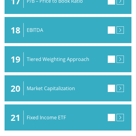
17
P/B – Price to Book Ratio
18
EBITDA
19
Tiered Weighting Approach
20
Market Capitalization
21
Fixed Income ETF