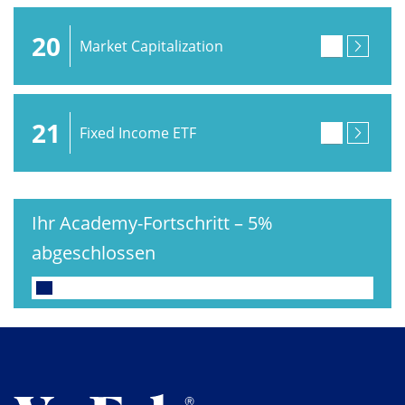
20
Market Capitalization
21
Fixed Income ETF
Ihr Academy-Fortschritt
–
5%
abgeschlossen