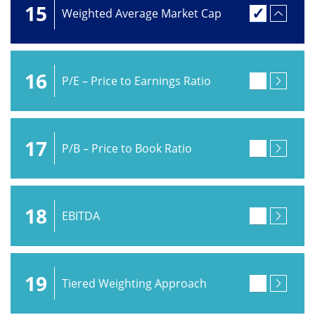
15
Weighted Average Market Cap
16
P/E – Price to Earnings Ratio
17
P/B – Price to Book Ratio
18
EBITDA
19
Tiered Weighting Approach