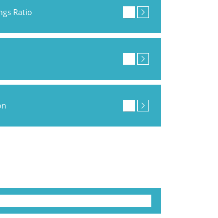
ings Ratio
on