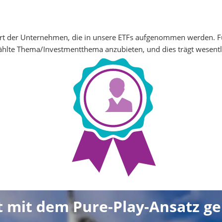
Art der Unternehmen, die in unsere ETFs aufgenommen werden. Für
hlte Thema/Investmentthema anzubieten, und dies trägt wesentli
t mit dem Pure-Play-Ansatz g