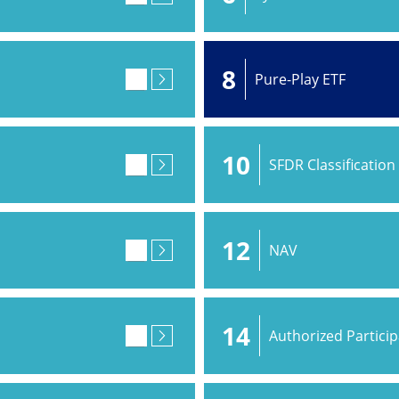
8
Pure-Play ETF
10
SFDR Classification
12
NAV
14
Authorized Partici