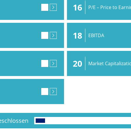
16
P/E – Price to Earn
18
EBITDA
20
Market Capitalizati
schlossen