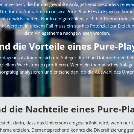
en investiert, die für das gewählte Anlagethema besonders relevant
n. Um für die Aufnahme in unsere Pure-Play-ETFs in Frage zu k
a erwirtschaften. Nur in einigen Fällen, z. B. bei Themen wie
 werden: In diesem Fall muss ein starkes Potenzial zur Erzielun
dem Anlagethema nachgewiesen werden.
nd die Vorteile eines Pure-Pla
Anlageansatz können sich die Anleger direkt an Unternehmen betei
nziellem Wachstum zu profitieren. Wenn ein thematisches Anlag
sorgfältig analysieren und entscheiden, ob die Auswahl des Unt
d die Nachteile eines Pure-Pl
F besteht darin, dass das Universum eingeschränkt wird, wenn 
hema erzielen. Dementsprechend könnte die Diversifizierung gerin