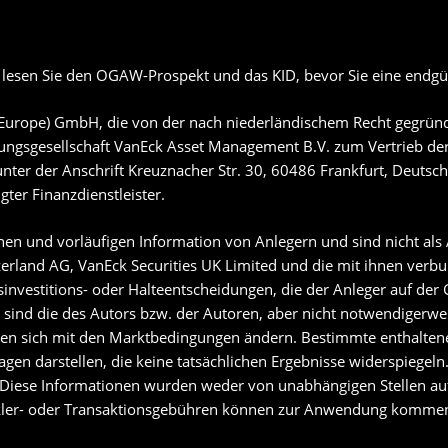
e lesen Sie den OGAW-Prospekt und das KID, bevor Sie eine endgül
Europe) GmbH, die von der nach niederländischem Recht gegründ
tungsgesellschaft VanEck Asset Management B.V. zum Vertrieb der
er der Anschrift Kreuznacher Str. 30, 60486 Frankfurt, Deutschl
gter Finanzdienstleister.
nen und vorläufigen Information von Anlegern und sind nicht als
zerland AG, VanEck Securities UK Limited und die mit ihnen ve
investitions- oder Halteentscheidungen, die der Anleger auf der 
ind die des Autors bzw. der Autoren, aber nicht notwendigerwe
önnen sich mit den Marktbedingungen ändern. Bestimmte enthalt
gen darstellen, die keine tatsächlichen Ergebnisse widerspiegel
. Diese Informationen wurden weder von unabhängigen Stellen auf 
akler- oder Transaktionsgebühren können zur Anwendung komme