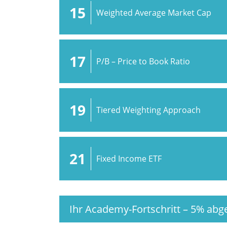
15
Weighted Average Market Cap
17
P/B – Price to Book Ratio
19
Tiered Weighting Approach
21
Fixed Income ETF
Ihr Academy-Fortschritt
–
5%
abge