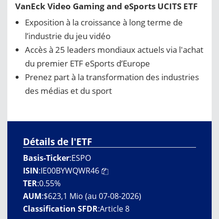
VanEck Video Gaming and eSports UCITS ETF
Exposition à la croissance à long terme de
l’industrie du jeu vidéo
Accès à 25 leaders mondiaux actuels via l'achat
du premier ETF eSports d’Europe
Prenez part à la transformation des industries
des médias et du sport
Détails de l'ETF
Basis-Ticker
:
ESPO
ISIN
:
IE00BYWQWR46
TER
:
0.55%
AUM
:
$623,1 Mio (au 07-08-2026)
Classification SFDR
:
Article 8