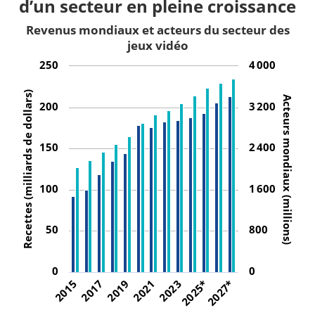
d’un secteur en pleine croissance
Revenus mondiaux et acteurs du secteur des
jeux vidéo
250
4 000
Recettes (milliards de dollars)
Acteurs mondiaux (millions)
200
3 200
150
2 400
100
1 600
50
800
0
0
2025*
2023
2021
2019
2017
2015
2027*