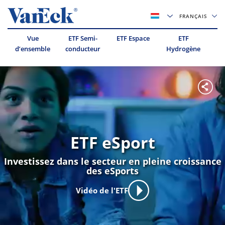
FRANÇAIS
Vue
ETF Semi-
ETF Espace
ETF
ET
d’ensemble
conducteur
Hydrogène
ETF eSport
Investissez dans le secteur en pleine croissance
des eSports
Vidéo de l'ETF