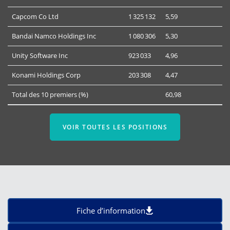
Capcom Co Ltd
1 325 132
5,59
Bandai Namco Holdings Inc
1 080 306
5,30
Unity Software Inc
923 033
4,96
Konami Holdings Corp
203 308
4,47
Total des 10 premiers (%)
60,98
VOIR TOUTES LES POSITIONS
Fiche d’information