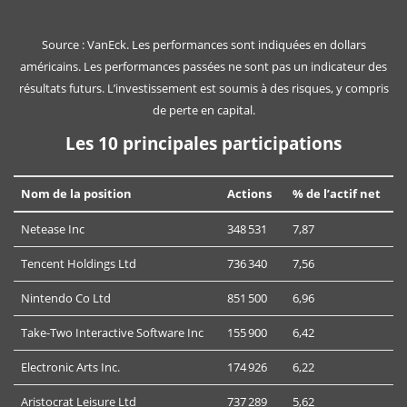
Source : VanEck. Les performances sont indiquées en dollars
américains. Les performances passées ne sont pas un indicateur des
résultats futurs. L’investissement est soumis à des risques, y compris
de perte en capital.
Les 10 principales participations
Nom de la position
Actions
% de l’actif net
Netease Inc
348 531
7,87
Tencent Holdings Ltd
736 340
7,56
Nintendo Co Ltd
851 500
6,96
Take-Two Interactive Software Inc
155 900
6,42
Electronic Arts Inc.
174 926
6,22
Aristocrat Leisure Ltd
737 289
5,62