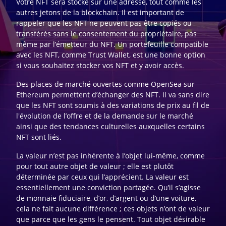
Votre NFT sera stocké sur une adresse, tout comme les
autres jetons de la blockchain. Il est important de
rappeler que les NFT ne peuvent pas être copiés ou
transférés sans le consentement du propriétaire, pas
même par l’émetteur du NFT. Un portefeuille compatible
avec les NFT, comme Trust Wallet, est une bonne option
si vous souhaitez stocker vos NFT et y avoir accès.
Des places de marché ouvertes comme OpenSea sur
Ethereum permettent d’échanger des NFT. Il va sans dire
que les NFT sont soumis à des variations de prix au fil de
l'évolution de l’offre et de la demande sur le marché
ainsi que des tendances culturelles auxquelles certains
NFT sont liés.
La valeur n’est pas inhérente à l’objet lui-même, comme
pour tout autre objet de valeur ; elle est plutôt
déterminée par ceux qui l’apprécient. La valeur est
essentiellement une conviction partagée. Qu’il s’agisse
de monnaie fiduciaire, d’or, d’argent ou d’une voiture,
cela ne fait aucune différence ; ces objets n’ont de valeur
que parce que les gens le pensent. Tout objet désirable