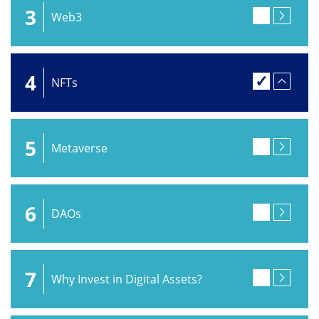
3
Web3
4
NFTs
5
Metaverse
6
DAOs
7
Why Invest in Digital Assets?