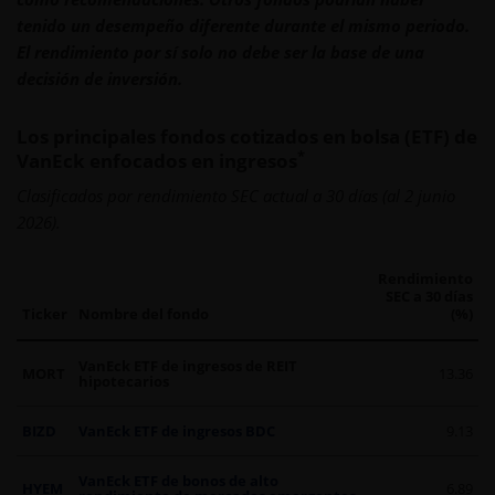
tenido un desempeño diferente durante el mismo periodo.
El rendimiento por sí solo no debe ser la base de una
decisión de inversión.
Los principales fondos cotizados en bolsa (ETF) de
*
VanEck enfocados en ingresos
Clasificados por rendimiento SEC actual a 30 días (al 2 junio
2026).
Rendimiento
SEC a 30 días
Ticker
Nombre del fondo
(%)
VanEck ETF de ingresos de REIT
MORT
13.36
hipotecarios
BIZD
VanEck ETF de ingresos BDC
9.13
VanEck ETF de bonos de alto
HYEM
6.89