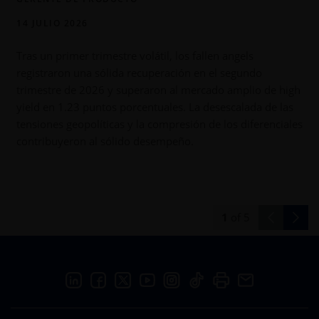
14 JULIO 2026
Tras un primer trimestre volátil, los fallen angels
1
registraron una sólida recuperación en el segundo
d
trimestre de 2026 y superaron al mercado amplio de high
c
yield en 1.23 puntos porcentuales. La desescalada de las
tensiones geopolíticas y la compresión de los diferenciales
contribuyeron al sólido desempeño.
1
of
5