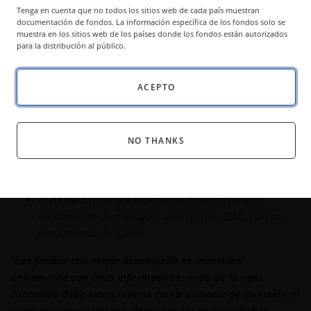
ingresos ofrecen acceso a distintas clases de activos.
Tenga en cuenta que no todos los sitios web de cada país muestran
documentación de fondos. La información específica de los fondos solo se
muestra en los sitios web de los países donde los fondos están autorizados
para la distribución al público.
Conclusiones clave:
ACEPTO
Con un rendimiento de 13.36%, el fondo cotizado en
bolsa (ETF) MORT ofrece exposición amplia y
diversificada a los mREIT
NO THANKS
El
BIZD
ETF, que actualmente ofrece un rendimiento
de 9.13%, brinda acceso a un rendimiento similar al
del crédito privado sin sacrificar liquidez
El
HYEM
ETF ofrece exposición a bonos de alto
rendimiento de mercados emergentes (EM), con un
rendimiento de 6.89%
*
Los fondos con mejor desempeño se muestran
únicamente con fines informativos; nada de lo aquí
contenido debe interpretarse como asesoría de inversión ni
como recomendaciones. Otros fondos podrían haber