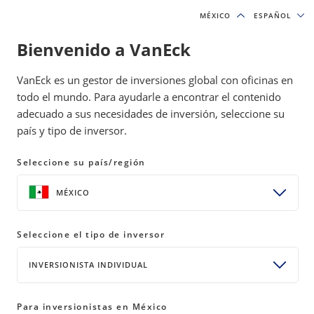
MÉXICO
MÉXICO
ESPAÑOL
ESPAÑOL
Bienvenido a VanEck
IDEAS DE INVERSIÓN Y RECURSOS EDUCATIVOS
VanEck es un gestor de inversiones global con oficinas en
INVIRTIENDO SUS INGRESOS
todo el mundo. Para ayudarle a encontrar el contenido
adecuado a sus necesidades de inversión, seleccione su
país y tipo de inversor.
Los 10 principales ETF de ingresos
de VanEck según su rendimiento
Seleccione su país/región
05 junio 2026
READ TIME 2 MIN
MÉXICO
Seleccione el tipo de inversor
El entorno actual del mercado está llevando a los
inversionistas a buscar alternativas más allá de la
INVERSIONISTA INDIVIDUAL
renta fija tradicional para generar mayores ingresos.
Los ETF de VanEck orientados a estrategias de
Para inversionistas en México