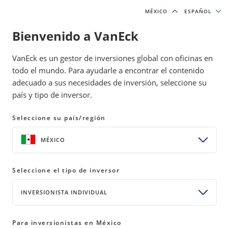
MÉXICO
MÉXICO
ESPAÑOL
ESPAÑOL
Bienvenido a VanEck
IDEAS DE INVERSIÓN Y RECURSOS EDUCATIVOS
VanEck es un gestor de inversiones global con oficinas en
INVERSIÓNES TEMÁTICAS
todo el mundo. Para ayudarle a encontrar el contenido
adecuado a sus necesidades de inversión, seleccione su
país y tipo de inversor.
Actualizaciones de la industria de
semiconductores: Los
Seleccione su país/región
hiperescaladores adoptan
MÉXICO
estrategias verticales y las nubes
de políticas persisten
Seleccione el tipo de inversor
30 julio 2025
READ TIME MÁS DE 10 MIN.
INVERSIONISTA INDIVIDUAL
Bylines
Nick Frasse
Para inversionistas en México