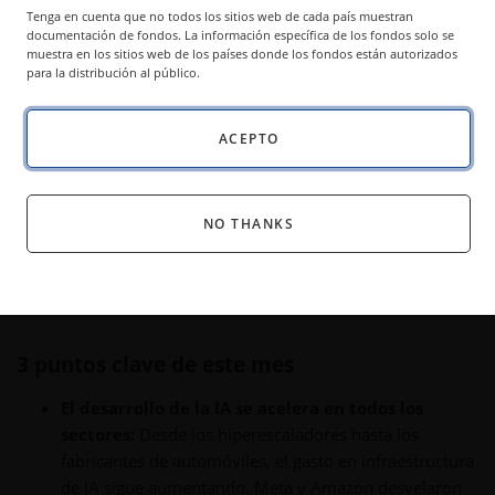
Gerente de Producto
Tenga en cuenta que no todos los sitios web de cada país muestran
documentación de fondos. La información específica de los fondos solo se
muestra en los sitios web de los países donde los fondos están autorizados
para la distribución al público.
Los hiperescaladores doblan la apuesta por los
chips de IA, la memoria se dispara por la demanda
ACEPTO
de HBM y aumentan las conversaciones sobre
fusiones y adquisiciones en medio de los
nubarrones de la política laboral y de exportación
NO THANKS
en un panorama de semiconductores en rápida
evolución.
3 puntos clave de este mes
El desarrollo de la IA se acelera en todos los
sectores:
Desde los hiperescaladores hasta los
fabricantes de automóviles, el gasto en infraestructura
de IA sigue aumentando. Meta y Amazon desvelaron