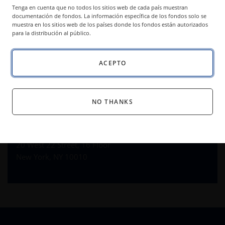
Tenga en cuenta que no todos los sitios web de cada país muestran
Para consultas de la prensa o para programar
documentación de fondos. La información específica de los fondos solo se
una entrevista con nuestros expertos en
muestra en los sitios web de los países donde los fondos están autorizados
inversiones, contacte a:
para la distribución al público.
Chris Sullivan
ACEPTO
chris@craftandcapital.com
Julia Stoll
julia@craftandcapital.com
NO THANKS
Craft & Capital
212.473.4442
20 West 22 Street, 16 Floor
New York, NY 10010