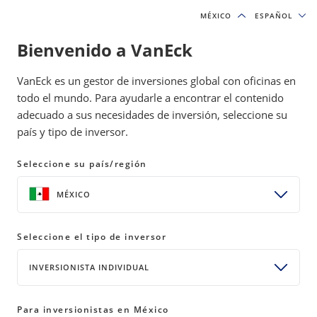
MÉXICO
MÉXICO
ESPAÑOL
ESPAÑOL
Bienvenido a VanEck
VanEck es un gestor de inversiones global con oficinas en
todo el mundo. Para ayudarle a encontrar el contenido
Cobertura mediática y contacto |
adecuado a sus necesidades de inversión, seleccione su
VanEck Mexico
país y tipo de inversor.
Seleccione su país/región
16/06/2025
This downloads a file
MÉXICO
VanEck y Casa de Bolsa Finamex impulsan juntos la liquidez
de ETFs y el acceso al mercado en México
Seleccione el tipo de inversor
INVERSIONISTA INDIVIDUAL
This links to a pdf file
This link opens a new window
CONTÁCTENOS
Para inversionistas en México