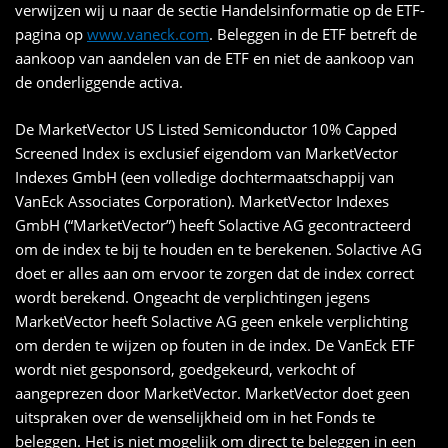
verwijzen wij u naar de sectie Handelsinformatie op de ETF-
pagina op
www.vaneck.com
. Beleggen in de ETF betreft de
aankoop van aandelen van de ETF en niet de aankoop van
de onderliggende activa.
De MarketVector US Listed Semiconductor 10% Capped
Screened Index is exclusief eigendom van MarketVector
Indexes GmbH (een volledige dochtermaatschappij van
VanEck Associates Corporation). MarketVector Indexes
GmbH (“MarketVector”) heeft Solactive AG gecontracteerd
om de index te bij te houden en te berekenen. Solactive AG
doet er alles aan om ervoor te zorgen dat de index correct
wordt berekend. Ongeacht de verplichtingen jegens
MarketVector heeft Solactive AG geen enkele verplichting
om derden te wijzen op fouten in de index. De VanEck ETF
wordt niet gesponsord, goedgekeurd, verkocht of
aangeprezen door MarketVector. MarketVector doet geen
uitspraken over de wenselijkheid om in het Fonds te
beleggen. Het is niet mogelijk om direct te beleggen in een