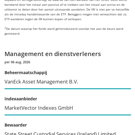
berekend door het totaal aan passiva af te trekken van het totaal aan activa en de
uitkomst te delen door het aantal uitstaande aandelen. De IW is niet per se hetzelfde
als de intraday handelswaarde van de ETF. Beleggers mogen niet verwachten dat zij
ETF-aandelen tegen de IW kunnen kopen of verkopen.
2
De datum waarop het fonds werd geïntroduceerd voordat het aan de beurs werd
genoteerd.
Management en dienstverleners
per 06 aug. 2026
Beheermaatschappij
VanEck Asset Management B.V.
Indexaanbieder
MarketVector Indexes GmbH
Bewaarder
State Street Custodial Services (Ireland) Limited