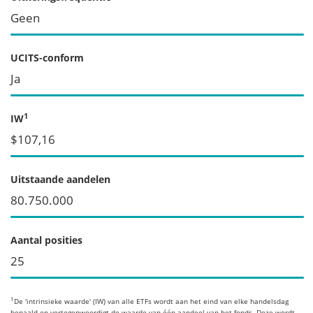
Geen
UCITS-conform
Ja
1
IW
$107,16
Uitstaande aandelen
80.750.000
Aantal posities
25
1
De 'intrinsieke waarde' (IW) van alle ETFs wordt aan het eind van elke handelsdag
bepaald en vertegenwoordigt de waarde van één aandeel van het fonds. Deze wordt