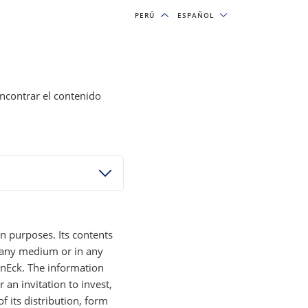
PERÚ
PERÚ
ESPAÑOL
ESPAÑOL
& INSIGHTS
OUR FIRM
SUSCRIPCIONES
encontrar el contenido
RELATED INSIGHTS
INVERSIÓNES TEMÁTICAS BLOG
Invertir en fondos
cotizados en bolsa (ETF) y
acciones
de semiconductores
n
n purposes. Its contents
28 JULIO 2026
y any medium or in any
anEck. The information
r an invitation to invest,
INVERSIÓNES EN RECURSOS
of its distribution, form