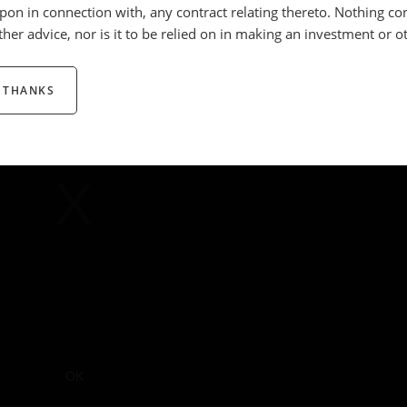
 upon in connection with, any contract relating thereto. Nothing co
Comp
Cl
ther advice, nor is it to be relied on in making an investment or o
_NOT_FOUND
Mo
ayer Element ID:
vjs_video_3
Di
 THANKS
OK