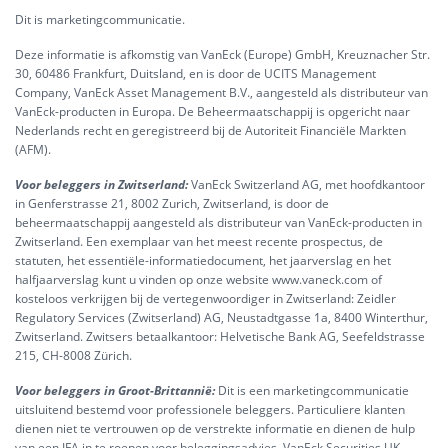
Dit is marketingcommunicatie.
Deze informatie is afkomstig van VanEck (Europe) GmbH, Kreuznacher Str.
30, 60486 Frankfurt, Duitsland, en is door de UCITS Management
Company, VanEck Asset Management B.V., aangesteld als distributeur van
VanEck-producten in Europa. De Beheermaatschappij is opgericht naar
Nederlands recht en geregistreerd bij de Autoriteit Financiële Markten
(AFM).
Voor beleggers in Zwitserland:
VanEck Switzerland AG, met hoofdkantoor
in Genferstrasse 21, 8002 Zurich, Zwitserland, is door de
beheermaatschappij aangesteld als distributeur van VanEck-producten in
Zwitserland. Een exemplaar van het meest recente prospectus, de
statuten, het essentiële-informatiedocument, het jaarverslag en het
halfjaarverslag kunt u vinden op onze website www.vaneck.com of
kosteloos verkrijgen bij de vertegenwoordiger in Zwitserland: Zeidler
Regulatory Services (Zwitserland) AG, Neustadtgasse 1a, 8400 Winterthur,
Zwitserland. Zwitsers betaalkantoor: Helvetische Bank AG, Seefeldstrasse
215, CH-8008 Zürich.
Voor beleggers in Groot-Brittannië:
Dit is een marketingcommunicatie
uitsluitend bestemd voor professionele beleggers. Particuliere klanten
dienen niet te vertrouwen op de verstrekte informatie en dienen de hulp
van een IFA in te roepen voor beleggingsadvies. VanEck Securities UK