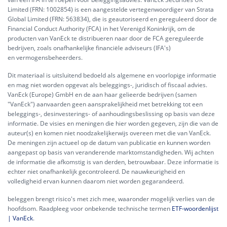
Limited (FRN: 1002854) is een aangestelde vertegenwoordiger van Strata
Global Limited (FRN: 563834), die is geautoriseerd en gereguleerd door de
Financial Conduct Authority (FCA) in het Verenigd Koninkrijk, om de
producten van VanEck te distribueren naar door de FCA gereguleerde
bedrijven, zoals onafhankelijke financiële adviseurs (IFA's)
en vermogensbeheerders.
Dit materiaal is uitsluitend bedoeld als algemene en voorlopige informatie
en mag niet worden opgevat als beleggings-, juridisch of fiscaal advies.
VanEck (Europe) GmbH en de aan haar gelieerde bedrijven (samen
"VanEck") aanvaarden geen aansprakelijkheid met betrekking tot een
beleggings-, desinvesterings- of aanhoudingsbeslissing op basis van deze
informatie. De visies en meningen die hier worden gegeven, zijn die van de
auteur(s) en komen niet noodzakelijkerwijs overeen met die van VanEck.
De meningen zijn actueel op de datum van publicatie en kunnen worden
aangepast op basis van veranderende marktomstandigheden. Wij achten
de informatie die afkomstig is van derden, betrouwbaar. Deze informatie is
echter niet onafhankelijk gecontroleerd. De nauwkeurigheid en
volledigheid ervan kunnen daarom niet worden gegarandeerd.
beleggen brengt risico's met zich mee, waaronder mogelijk verlies van de
hoofdsom. Raadpleeg voor onbekende technische termen
ETF-woordenlijst
| VanEck
.