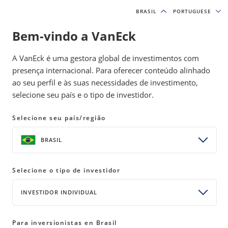
BRASIL
BRASIL
PORTUGUESE
PORTUGUESE
Bem-vindo a VanEck
INSIGHTS
INVESTMENT OUTLOOK
A VanEck é uma gestora global de investimentos com
presença internacional. Para oferecer conteúdo alinhado
ao seu perfil e às suas necessidades de investimento,
ETF 102: Why ETFs Layer Up
selecione seu país e o tipo de investidor.
On Liquidity
Selecione seu país/região
18 February 2020
WATCH TIME 2:31 MIN
BRASIL
SHARE
THIS LINK OPENS A NEW WINDOW
THIS LINK OPENS A NEW WINDOW
THIS LINK OPENS A NEW WINDOW
COPY
PRINT
Selecione o tipo de investidor
ETFs can offer investors a versatile set of tools
when it comes to achieving their investment
INVESTIDOR INDIVIDUAL
goals. Understanding the basics and key attribute
of ETFs is an important first step to including
Para inversionistas en Brasil