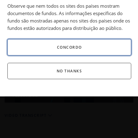
them in your investment portfolio.
Observe que nem todos os sites dos países mostram
documentos de fundos. As informações específicas do
fundo são mostradas apenas nos sites dos países onde os
fundos estão autorizados para distribuição ao público.
ETF 102: Why ETFs Layer Up On Liquidity
Partilhar
The ETF creation and redemption process is distinctive to the ETF structure and enables ETFs to keep up with the ever shifting pull and tug of supply and demand, maintain their tax efficiency and thus, remain fairly priced.
CONCORDO
NO THANKS
Play
Video
VIDEO TRANSCRIPT