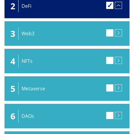
2
DeFi
3
Web3
4
NFTs
5
Metaverse
6
DAOs