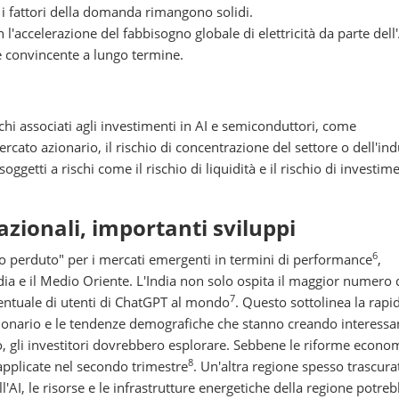
é i fattori della domanda rimangono solidi.
l'accelerazione del fabbisogno globale di elettricità da parte dell'A
 convincente a lungo termine.
schi associati agli investimenti in AI e semiconduttori, come
ercato azionario, il rischio di concentrazione del settore o dell'ind
ggetti a rischi come il rischio di liquidità e il rischio di investim
nazionali, importanti sviluppi
6
o perduto" per i mercati emergenti in termini di performance
,
dia e il Medio Oriente. L'India non solo ospita il maggior numero 
7
entuale di utenti di ChatGPT al mondo
. Questo sottolinea la rapi
azionario e le tendenze demografiche che stanno creando interessa
o, gli investitori dovrebbero esplorare. Sebbene le riforme econo
8
 applicate nel secondo trimestre
. Un'altra regione spesso trascurat
AI, le risorse e le infrastrutture energetiche della regione potre