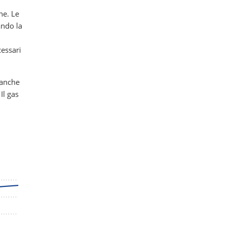
ne. Le
ando la
cessari
 anche
Il gas