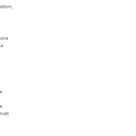
titori,
zione
la
 e
e.
rcati