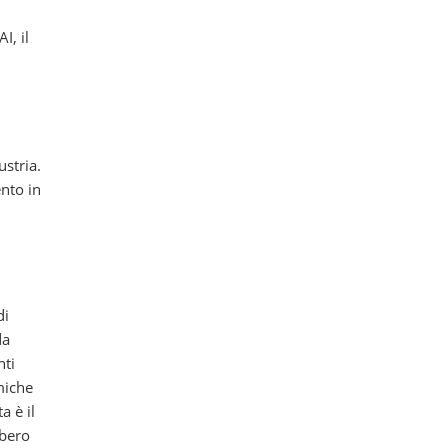
I, il
ustria.
ento in
di
da
nti
miche
a è il
bbero