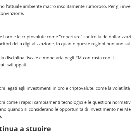
no l'attuale ambiente macro insolitamente rumoroso. Per gli inves
 convinzione.
e l'oro e le criptovalute come "coperture" contro la de-dollarizza
citori della digitalizzazione, in quanto queste regioni puntano sul
la disciplina fiscale e monetaria negli EM contrasta con il
ti sviluppati.
hi legati agli investimenti in oro e criptovalute, come la volatilità
ischi come i rapidi cambiamenti tecnologici e le questioni normativ
ntano quando si considerano le opportunità di investimento nei Me
e.
ntinua a stupire