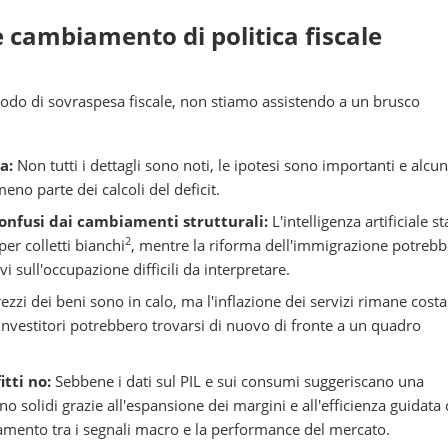
 cambiamento di politica fiscale
odo di sovraspesa fiscale, non stiamo assistendo a un brusco
a:
Non tutti i dettagli sono noti, le ipotesi sono importanti e alcun
no parte dei calcoli del deficit.
confusi dai cambiamenti strutturali:
L'intelligenza artificiale st
2
er colletti bianchi
, mentre la riforma dell'immigrazione potrebb
i sull'occupazione difficili da interpretare.
rezzi dei beni sono in calo, ma l'inflazione dei servizi rimane cost
 investitori potrebbero trovarsi di nuovo di fronte a un quadro
itti no:
Sebbene i dati sul PIL e sui consumi suggeriscano una
o solidi grazie all'espansione dei margini e all'efficienza guidata 
llamento tra i segnali macro e la performance del mercato.