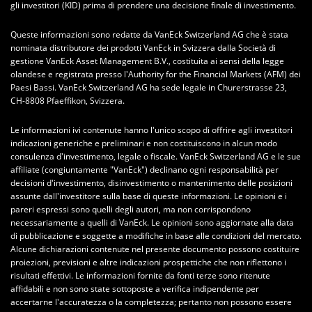
gli investitori (KID) prima di prendere una decisione finale di investimento.
Queste informazioni sono redatte da VanEck Switzerland AG che è stata
nominata distributore dei prodotti VanEck in Svizzera dalla Società di
gestione VanEck Asset Management B.V., costituita ai sensi della legge
olandese e registrata presso l'Authority for the Financial Markets (AFM) dei
Paesi Bassi. VanEck Switzerland AG ha sede legale in Churerstrasse 23,
CH-8808 Pfaeffikon, Svizzera.
Le informazioni ivi contenute hanno l'unico scopo di offrire agli investitori
indicazioni generiche e preliminari e non costituiscono in alcun modo
consulenza d'investimento, legale o fiscale. VanEck Switzerland AG e le sue
affiliate (congiuntamente "VanEck") declinano ogni responsabilità per
decisioni d'investimento, disinvestimento o mantenimento delle posizioni
assunte dall'investitore sulla base di queste informazioni. Le opinioni e i
pareri espressi sono quelli degli autori, ma non corrispondono
necessariamente a quelli di VanEck. Le opinioni sono aggiornate alla data
di pubblicazione e soggette a modifiche in base alle condizioni del mercato.
Alcune dichiarazioni contenute nel presente documento possono costituire
proiezioni, previsioni e altre indicazioni prospettiche che non riflettono i
risultati effettivi. Le informazioni fornite da fonti terze sono ritenute
affidabili e non sono state sottoposte a verifica indipendente per
accertarne l'accuratezza o la completezza; pertanto non possono essere