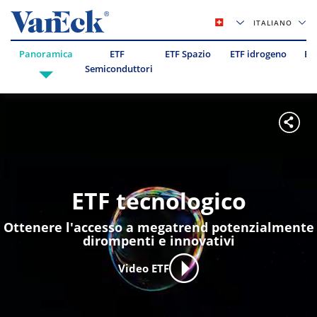
ITALIANO
Panoramica
ETF
ETF Spazio
ETF idrogeno
ES
Semiconduttori
ETF tecnologico
Ottenere l'accesso a megatrend potenzialmente
dirompenti e innovativi
Video ETF