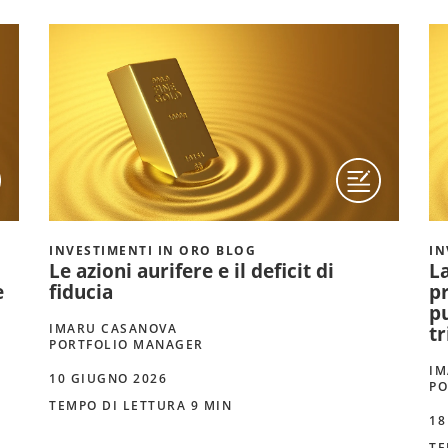
INVESTIMENTI IN ORO BLOG
IN
Le azioni aurifere e il deficit di
L
e
fiducia
pr
pu
IMARU CASANOVA
t
PORTFOLIO MANAGER
IM
10 GIUGNO 2026
PO
TEMPO DI LETTURA 9 MIN
18
TE