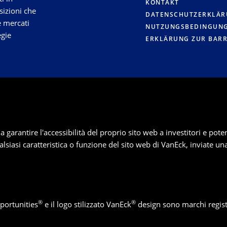
KONTAKT
sizioni che
DATENSCHUTZERKLÄ
e mercati
NUTZUNGSBEDINGUN
egie
ERKLÄRUNG ZUR BARR
rantire l'accessibilità del proprio sito web a investitori e potenzia
ualsiasi caratteristica o funzione del sito web di VanEck, inviate un
®
®
portunities
e il logo stilizzato VanEck
design sono marchi regist