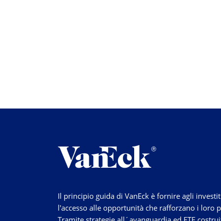
Il principio guida di VanEck è fornire agli investit
l'accesso alle opportunità che rafforzano i loro p
Tramite strategie
all´avanguardia
ed ETF costruit