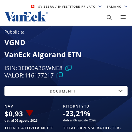
SVIZZERA
/ INVESTITORE PRIVATO
ITALIANO
Pubblicità
VGND
VanEck Algorand ETN
ISIN:
DE000A3GWNE8
VALOR:
116177217
DOCUMENTI
NAV
RITORNI YTD
-23,21
%
$
0,93
dati al 06 agosto 2026
dati al 06 agosto 2026
TOTALE ATTIVITÀ NETTE
TOTAL EXPENSE RATIO (TER)