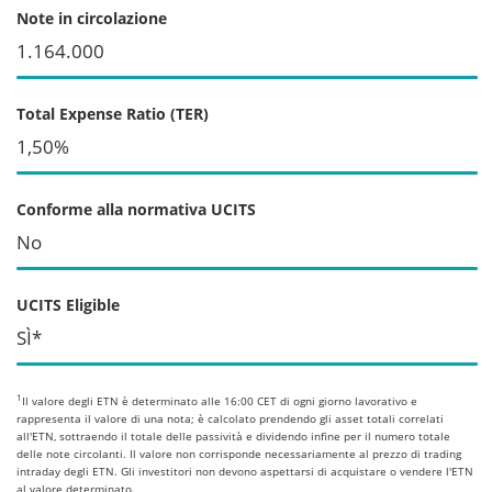
Note in circolazione
1.164.000
Total Expense Ratio (TER)
1,50%
Conforme alla normativa UCITS
No
UCITS Eligible
SÌ*
1
Il valore degli ETN è determinato alle 16:00 CET di ogni giorno lavorativo e
rappresenta il valore di una nota; è calcolato prendendo gli asset totali correlati
all'ETN, sottraendo il totale delle passività e dividendo infine per il numero totale
delle note circolanti. Il valore non corrisponde necessariamente al prezzo di trading
intraday degli ETN. Gli investitori non devono aspettarsi di acquistare o vendere l'ETN
al valore determinato.