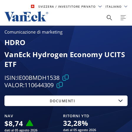
SVIZZERA
/ INVESTITORE PRIVATO
ITALIANO
Comunicazione di marketing
HDRO
VanEck Hydrogen Economy UCITS
ETF
ISIN:
IE00BMDH1538
VALOR:
110644309
DOCUMENTI
NAV
RITORNI YTD
32,28
%
$
8,74
dati al 05 agosto 2026
dati al 05 agosto 2026