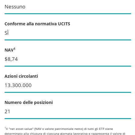
Nessuno
Conforme alla normativa UCITS
SÌ
1
NAV
$8,74
Azioni circolanti
13.300.000
Numero delle posizioni
21
1
Il "net asset value" (NAV o valore patrimoniale netto) di tutti gli ETF viene
determinato alla chiusura di ciascuna giornata lavorativa e rappresenta il valore di