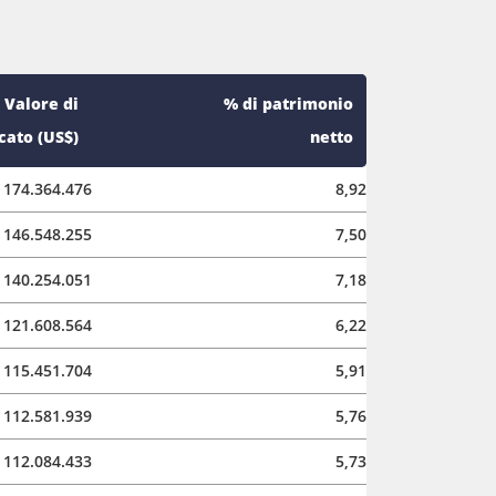
Valore di
% di patrimonio
ato (US$)
netto
174.364.476
8,92
146.548.255
7,50
140.254.051
7,18
121.608.564
6,22
115.451.704
5,91
112.581.939
5,76
112.084.433
5,73