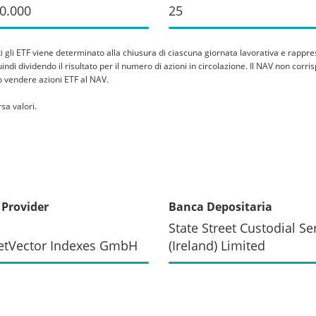
0.000
25
tti gli ETF viene determinato alla chiusura di ciascuna giornata lavorativa e rappre
 quindi dividendo il risultato per il numero di azioni in circolazione. Il NAV non co
 o vendere azioni ETF al NAV.
sa valori.
 Provider
Banca Depositaria
State Street Custodial Se
etVector Indexes GmbH
(Ireland) Limited