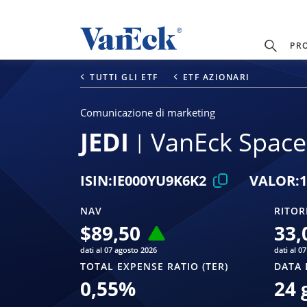
PR
TUTTI GLI ETF
ETF AZIONARI
Comunicazione di marketing
JEDI
VanEck Space
ISIN:
IE000YU9K6K2
VALOR:
1
NAV
RITOR
$
89,50
33,
dati al 07 agosto 2026
dati al 0
TOTAL EXPENSE RATIO (TER)
DATA 
0,55
%
24 