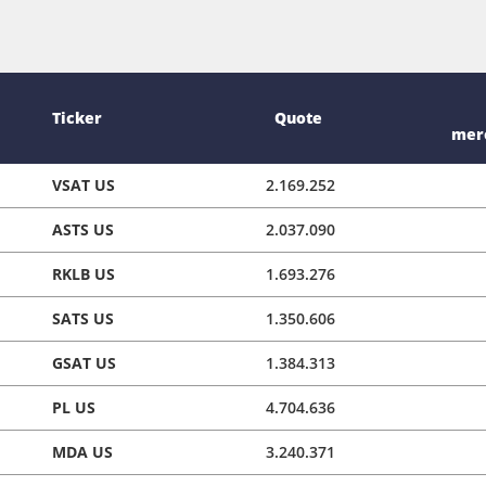
Ticker
Quote
merc
VSAT US
2.169.252
ASTS US
2.037.090
RKLB US
1.693.276
SATS US
1.350.606
GSAT US
1.384.313
PL US
4.704.636
MDA US
3.240.371