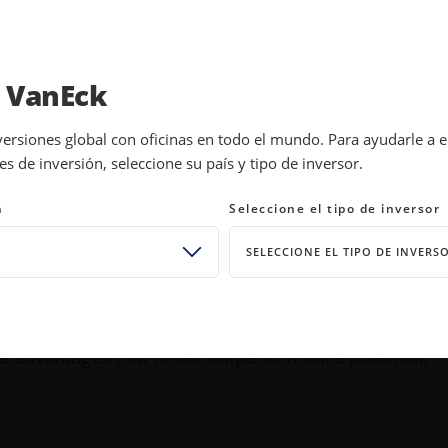
INVESTMENTS
EDUCATION
NEWS 
a VanEck
versiones global con oficinas en todo el mundo. Para ayudarle a 
 de inversión, seleccione su país y tipo de inversor.
Moat?
n
Seleccione el tipo de inversor
SELECCIONE EL TIPO DE INVERS
W
WINDOW
 how Morningstar's moat investing philosophy ident
e advantages that foster outperformance potential,
.