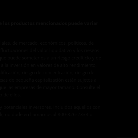
de los productos mencionados puede variar
riales, de mercado, económicos, políticos, de
luctuaciones del valor liquidativo y los riesgos
que puede someterlos a un riesgo crediticio y de
 a la inversión en valores de alto rendimiento,
ficación; riesgo de concentración; riesgo de
resas de pequeña capitalización están sujetos a
 que las empresas de mayor tamaño. Consulte el
 de ellos.
y potenciales inversores, incluidos aquellos con
nEck, no dude en llamarnos al 800-826-2333 o