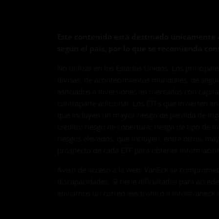
Este contenido está destinado únicamente a
según el país, por lo que se recomienda cons
No utilizar en los Estados Unidos. Los principal
divisas, de acontecimientos mundiales, de seguim
asociados a inversiones en mercados con capital
contraparte adicional. Los ETFs que invierten en
que incluyen un mayor riesgo de pérdida de ingr
crédito; riesgo de cobertura; riesgo de tipo de 
riesgos elevados, que incluyen, entre otros, m
prospecto de cada ETF para obtener información
Aviso de acceso a la web: VanEck se compromete a
discapacidades. Si tiene dificultades para acced
enviarnos un correo electrónico a
info@vaneck