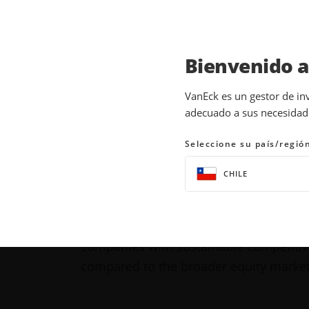
Bienvenido 
INSIGHTS
MOAT INVESTING
VanEck es un gestor de in
adecuado a sus necesidades
What Is an Economic 
Seleccione su país/regió
17 August 2021
WATCH TIME 1:38 MIN
CHILE
SHARE
THIS LINK OPENS A NEW WINDOW
THIS LINK OPENS A NEW WINDO
THIS LINK OPENS A NEW 
COPY
PRINT
What makes an economic "moat"? Learn
companies with sustainable competitiv
compared to the broader equity market