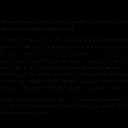
 fines educativos. Tenga en cuenta que la disponibilidad 
ultar con su bolsa de valores local.
es riesgos de invertir en los ETFs de VanEck incluyen riesgos secto
iento de índices y de no diversificación. Asimismo, incluyen las f
es menos desarrollados. Los ETFs pueden prestar sus títulos, lo 
 valores de alto rendimiento están sujetos a los riesgos asociados
esos y de capital que los fondos que poseen valores de mayor cali
interés; y riesgo de venta en corto. Los ETFs que invierten en emp
ayor volatilidad, menor volumen de negociación y menor liquidez
 más completa sobre los riesgos específicos asociados a cada uno
 garantizar la accesibilidad de su sitio web para los inversores 
er a cualquier característica o funcionalidad del sitio web de Va
.com
para obtener ayuda