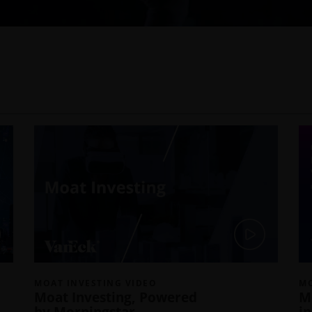
MOAT INVESTING VIDEO
MO
Moat Investing, Powered
Mo
by Morningstar
i