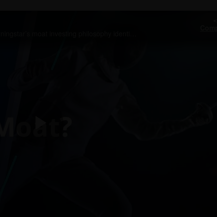
Comp
What makes an economic “moat”? Learn how Morningstar’s moat investing philosophy identifies companies with sustainable competitive advantages that foster outperformance potential, compared to the broader equity market.
Play
Video